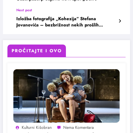
Next post
Izložba fotografija „Kohezija“ Stefana
Jovanovića – bezbrižnost nekih prošlih
vremena
PROČITAJTE I OVO
Kulturni Kišobran