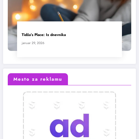
Tidža’s Place: Iz dnevnika
januar 29, 2026
Mesto za reklamu