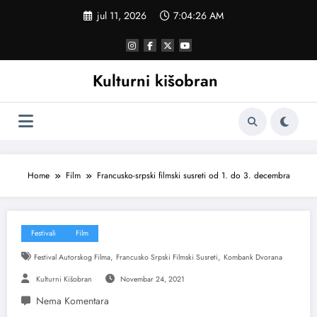
Skoči
jul 11, 2026
7:04:27 AM
na
sadržaj
Kulturni kišobran
Home
Film
Francusko-srpski filmski susreti od 1. do 3. decembra
Festivali
Film
,
,
Festival Autorskog Filma
Francusko Srpski Filmski Susreti
Kombank Dvorana
Kulturni Kišobran
Novembar 24, 2021