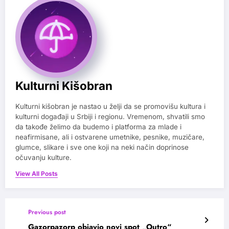
Kulturni Kišobran
Kulturni kišobran je nastao u želji da se promovišu kultura i
kulturni događaji u Srbiji i regionu. Vremenom, shvatili smo
da takođe želimo da budemo i platforma za mlade i
neafirmisane, ali i ostvarene umetnike, pesnike, muzičare,
glumce, slikare i sve one koji na neki način doprinose
očuvanju kulture.
View All Posts
Previous post
Gazorpazorp objavio novi spot „Outro“