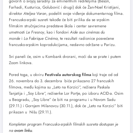
govoriti o svojoj saradnji za eminentnim rediteljima (Beson,
Farhadi, Kusturica, Golubović i drugi) dok će Žan-Noel Kristijani,
direktor
Ateljea Varan
, podeliti svoje viđenje dokumentarnog filma.
Francusko-srpski susreti takođe će biti prilika da se srpskim
filmskim stručnjacima predstave škola i centar savremene
umetnosti
Le Fresnoy
, kao i fondovi
Aide aux cinémas du
monde
i
La Fabrique Cinéma
, te rezultati radionice posvećene
francusko-srpskim koprodukcijama, nedavno održane u Parizu.
Svi paneli će, osim u Kombank dvorani, moći da se prate i putem
Zoom linkova.
Pored toga, u okviru
Festivala autorskog filma
koji traje od od
26. novembra do 3. decembra biće prikazano 27 francuskih
filmova, među kojima su „Leto na Korzici“, režisera Paskala
Tanjatija i „Soy Libre“, režiserke Lor Portje, po izboru ACID-a. Osim
u Beogradu, „Soy Libre” će biti na programu i u Novom Sadu
(29.11.) i Gornjem Milanovcu (30.11.), dok će „Leto na Korzici” biti
prikazan u Nišu (29.11.).
Kompletan program Francusko-srpskih filmskih susreta dostupan je
na
ovom linku
.