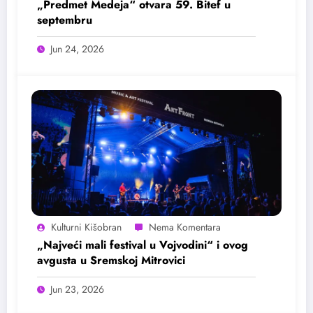
„Predmet Medeja“ otvara 59. Bitef u
septembru
Jun 24, 2026
Kulturni Kišobran
„Najveći mali festival u Vojvodini“ i ovog
avgusta u Sremskoj Mitrovici
Jun 23, 2026