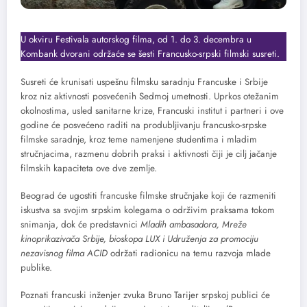
U okviru Festivala autorskog filma, od 1. do 3. decembra u
Kombank dvorani održaće se šesti Francusko-srpski filmski susreti.
Susreti će krunisati uspešnu filmsku saradnju Francuske i Srbije
kroz niz aktivnosti posvećenih Sedmoj umetnosti. Uprkos otežanim
okolnostima, usled sanitarne krize, Francuski institut i partneri i ove
godine će posvećeno raditi na produbljivanju francusko-srpske
filmske saradnje, kroz teme namenjene studentima i mladim
stručnjacima, razmenu dobrih praksi i aktivnosti čiji je cilj jačanje
filmskih kapaciteta ove dve zemlje.
Beograd će ugostiti francuske filmske stručnjake koji će razmeniti
iskustva sa svojim srpskim kolegama o održivim praksama tokom
snimanja, dok će predstavnici
Mladih ambasadora, Mreže
kinoprikazivača Srbije, bioskopa LUX i Udruženja za promociju
nezavisnog filma ACID
održati radionicu na temu razvoja mlade
publike.
Poznati francuski inženjer zvuka Bruno Tarijer srpskoj publici će