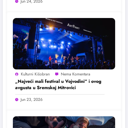
Jun 24, 2026
Kulturni Kišobran
„Najveći mali festival u Vojvodini“ i ovog
avgusta u Sremskoj Mitrovici
Jun 23, 2026