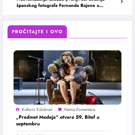
španskog fotografa Fernanda Bajone u
Beogradu
PROČITAJTE I OVO
Kulturni Kišobran
„Predmet Medeja“ otvara 59. Bitef u
septembru