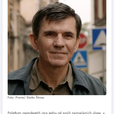
Foto: Promo/ Slavko Štimac
Početkom osamdesetih igra jednu od svojih najznačajnijih uloga, u