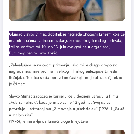
Glumac Slavko Štimac dobitnik je nagrade „Počasni Ernest”, koja će
mu biti uručena na trećem izdanju Somborskog filmskog festivala,
koji se održava od 10. do 13. jula ove godine u organizaciji
Kulturnog centra Laza Kostić.
„Zahvaljujem se na ovom priznanju. Jako mi je drago drago što
nagrada nosi ime pionira i velikog filmskog entuzijaste Ernesta
Bošnjaka. Trudiću se da opravdam čast koja mi je ukazana”, rekao
je Štimac.
Slavko Štimac započeo je karijeru još u dečijem uzrastu, u filmu
„Vuk Samotnjak”, kada je imao samo 12 godina. Svoj status
potvrđuje u ostvarenjima „Zimovanje u Jakobsfeldu” (1975) i „Salaš
u malom ritu”
(1976), te nastavlja da tumači uloge tinejdžera.