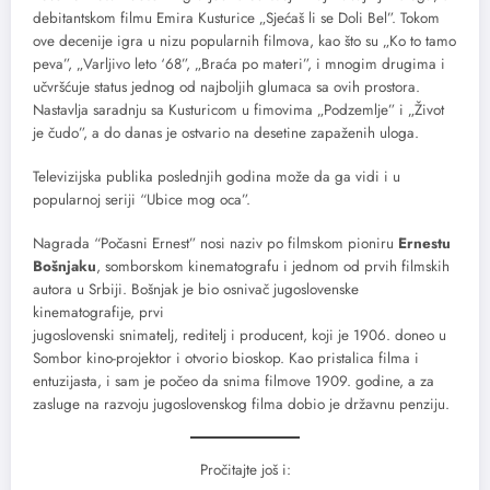
debitantskom filmu Emira Kusturice „Sjećaš li se Doli Bel”. Tokom
ove decenije igra u nizu popularnih filmova, kao što su „Ko to tamo
peva”, „Varljivo leto ‘68”, „Braća po materi”, i mnogim drugima i
učvršćuje status jednog od najboljih glumaca sa ovih prostora.
Nastavlja saradnju sa Kusturicom u fimovima „Podzemlje” i „Život
je čudo”, a do danas je ostvario na desetine zapaženih uloga.
Televizijska publika poslednjih godina može da ga vidi i u
popularnoj seriji “Ubice mog oca”.
Nagrada “Počasni Ernest” nosi naziv po filmskom pioniru
Ernestu
Bošnjaku
, somborskom kinematografu i jednom od prvih filmskih
autora u Srbiji. Bošnjak je bio osnivač jugoslovenske
kinematografije, prvi
jugoslovenski snimatelj, reditelj i producent, koji je 1906. doneo u
Sombor kino-projektor i otvorio bioskop. Kao pristalica filma i
entuzijasta, i sam je počeo da snima filmove 1909. godine, a za
zasluge na razvoju jugoslovenskog filma dobio je državnu penziju.
Pročitajte još i: