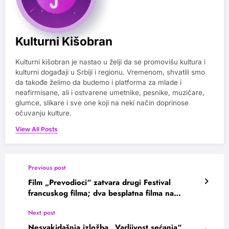
Kulturni Kišobran
Kulturni kišobran je nastao u želji da se promovišu kultura i
kulturni događaji u Srbiji i regionu. Vremenom, shvatili smo
da takođe želimo da budemo i platforma za mlade i
neafirmisane, ali i ostvarene umetnike, pesnike, muzičare,
glumce, slikare i sve one koji na neki način doprinose
očuvanju kulture.
View All Posts
Previous post
Film „Prevodioci“ zatvara drugi Festival
francuskog filma; dva besplatna filma na
platformi MOJ OFF
Next post
Nesvakidašnja izložba „Varljivost sećanja“