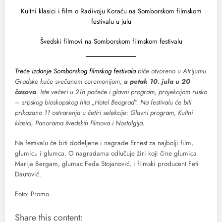
Kultni klasici i film o Radivoju Koraću na Somborskom filmskom
festivalu u julu
Švedski filmovi na Somborskom filmskom festivalu
Treće izdanje Somborskog filmskog festivala
biće otvoreno u Atrijumu
Gradske kuće svečanom ceremonijom,
u petak 10. jula u 20
časova
. Iste večeri u 21h počeće i glavni program, projekcijom rusko
– srpskog bioskopskog hita „Hotel Beograd”. Na festivalu će biti
prikazano 11 ostvarenja u četiri selekcije: Glavni program, Kultni
klasici, Panorama švedskih filmova i Nostalgija.
Na festivalu će biti dodeljene i nagrade Ernest za najbolji film,
glumicu i glumca. O nagradama odlučuje žiri koji čine glumica
Marija Bergam, glumac Feđa Stojanović, i filmski producent Feti
Dautović.
Foto: Promo
Share this content: