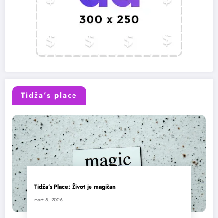
Tidža’s place
Tidža’s Place: Život je magičan
mart 5, 2026