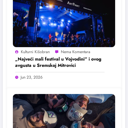
Kulturni Kišobran
„Najveći mali festival u Vojvodini“ i ovog
avgusta u Sremskoj Mitrovici
Jun 23, 2026