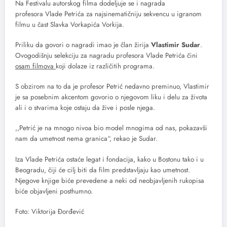
Na Festivalu autorskog filma dodeljuje se i nagrada
profesora Vlade Petrića za najsinematičniju sekvencu u igranom
filmu u čast Slavka Vorkapića Vorkija.
Priliku da govori o nagradi imao je član žirija
Vlastimir Sudar
.
Ovogodišnju selekciju za nagradu profesora Vlade Petrića čini
osam filmova
koji dolaze iz različitih programa.
S obzirom na to da je profesor Petrić nedavno preminuo, Vlastimir
je sa posebnim akcentom govorio o njegovom liku i delu za života
ali i o stvarima koje ostaju da žive i posle njega.
,,Petrić je na mnogo nivoa bio model mnogima od nas, pokazavši
nam da umetnost nema granica“, rekao je Sudar.
Iza Vlade Petrića ostaće legat i fondacija, kako u Bostonu tako i u
Beogradu, čiji će cilj biti da film predstavljaju kao umetnost.
Njegove knjige biće prevedene a neki od neobjavljenih rukopisa
biće objavljeni posthumno.
Foto: Viktorija Đorđević