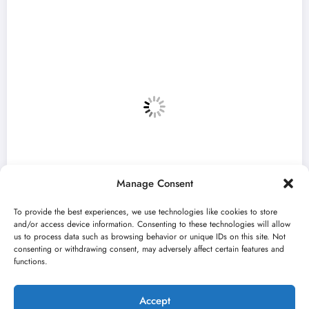
Manage Consent
To provide the best experiences, we use technologies like cookies to store
and/or access device information. Consenting to these technologies will allow
us to process data such as browsing behavior or unique IDs on this site. Not
consenting or withdrawing consent, may adversely affect certain features and
„Najveći mali festival u Vojvodini“ i o
functions.
avgusta u Sremskoj Mitrovici
jun 23, 2026
Kulturni kišobran
Accept