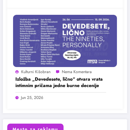
Kulturni Kišobran
Izložba „Devedesete, lično“ otvara vrata
intimnim pričama jedne burne decenije
Jun 25, 2026
Mesto za reklamu