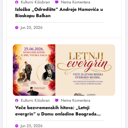
Kulturni Kišobran
Izložba „Odredište“ Andreje Hamovića u
Bioskopu Balkan
Jun 25, 2026
Kulturni Kišobran
Veče bezvremenskih hitova: „Letnji
evergrin“ u Domu omladine Beograda
25. juna
Jun 25, 2026