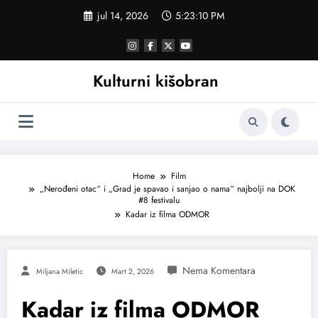
Skoči
jul 14, 2026
5:23:11 PM
na
sadržaj
Kulturni kišobran
Home
Film
„Nerođeni otac“ i „Grad je spavao i sanjao o nama“ najbolji na DOK
#8 festivalu
Kadar iz filma ODMOR
Miljana Miletic
Mart 2, 2026
Kadar iz filma ODMOR