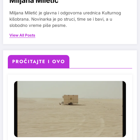
Miljana Miletic
Miljana Miletić je glavna i odgovorna urednica Kulturnog
kišobrana. Novinarka je po struci, time se i bavi, a u
slobodno vreme piše pesme.
View All Posts
PROČITAJTE I OVO