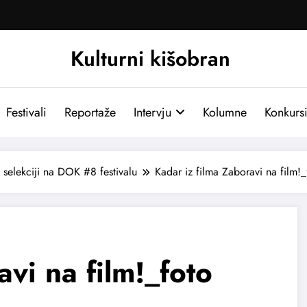
Kulturni kišobran
Festivali
Reportaže
Intervju
Kolumne
Konkurs
 selekciji na DOK #8 festivalu
Kadar iz filma Zaboravi na film
avi na film!_foto