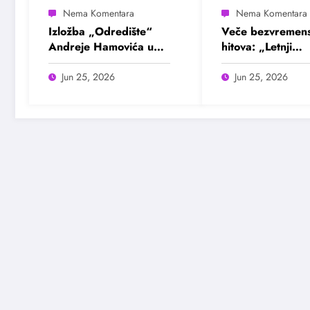
Izložba „Odredište“
Veče bezvremens
Andreje Hamovića u
hitova: „Letnji
Bioskopu Balkan
evergrin“ u Dom
omladine Beogr
Jun 25, 2026
Jun 25, 2026
25. juna