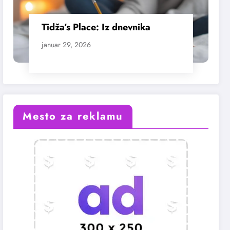
Tidža’s Place: Iz dnevnika
januar 29, 2026
Mesto za reklamu