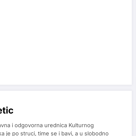
etic
glavna i odgovorna urednica Kulturnog
a je po struci, time se i bavi, a u slobodno