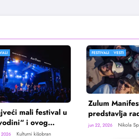
FESTIVALI
VESTI
Zulum Manifest
 mali festival u
predstavlja radove
i“ i ovog
deset finalista u
Nikola Spasić
jun 22, 2026
 u Sremskoj
Madlenianumu
Kulturni kišobran