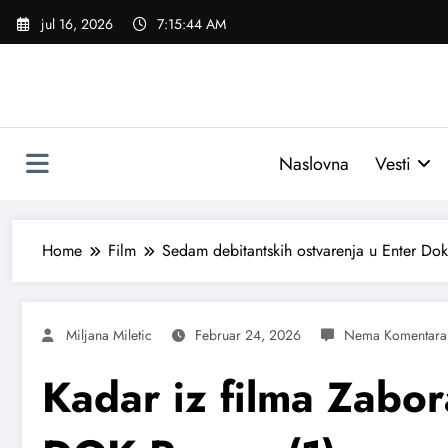
Skoči
jul 16, 2026
7:15:45 AM
na
sadržaj
Naslovna
Vesti
Home
Film
Sedam debitantskih ostvarenja u Enter Dok
Miljana Miletic
Februar 24, 2026
Kadar iz filma Zabor