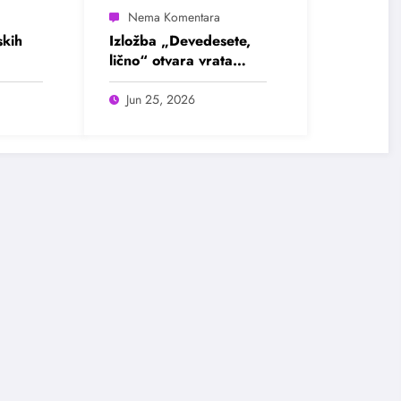
kih
Izložba „Devedesete,
lično“ otvara vrata
u
intimnim pričama jedne
ada
burne decenije
Jun 25, 2026