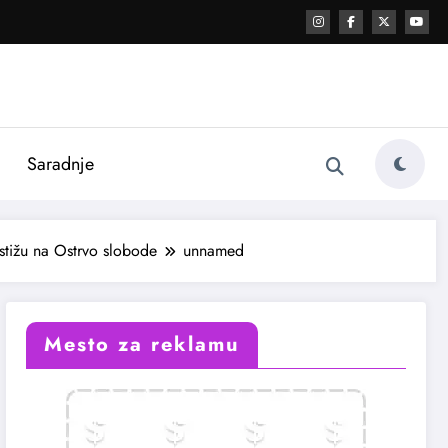
i
Saradnje
stižu na Ostrvo slobode
unnamed
Mesto za reklamu