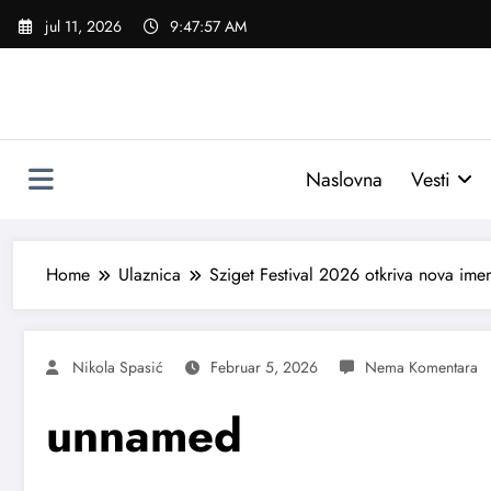
Skoči
jul 11, 2026
9:47:58 AM
na
sadržaj
Naslovna
Vesti
Home
Ulaznica
Sziget Festival 2026 otkriva nova ime
Nikola Spasić
Februar 5, 2026
unnamed