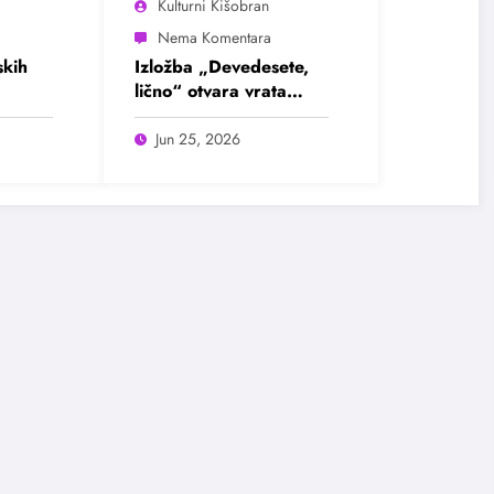
Kulturni Kišobran
kih
Izložba „Devedesete,
lično“ otvara vrata
u
intimnim pričama jedne
ada
burne decenije
Jun 25, 2026