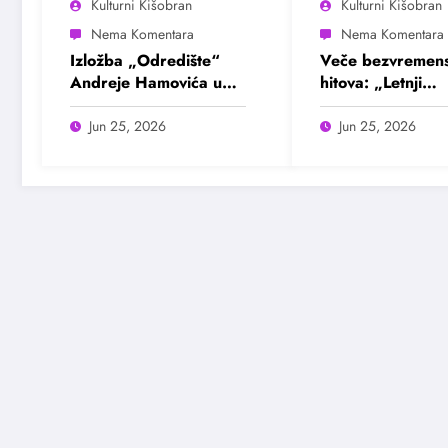
Kulturni Kišobran
Kulturni Kišobran
Izložba „Odredište“
Veče bezvremens
Andreje Hamovića u
hitova: „Letnji
Bioskopu Balkan
evergrin“ u Dom
omladine Beogr
Jun 25, 2026
Jun 25, 2026
25. juna