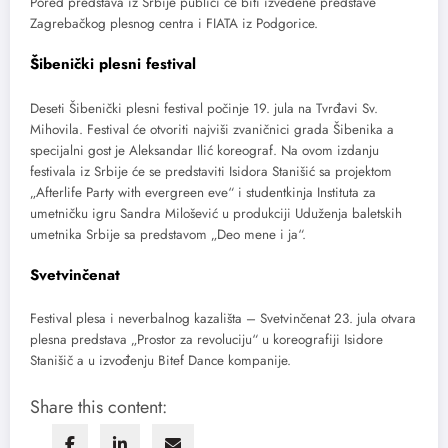
Pored predstava iz Srbije publici će biti izvedene predstave
Zagrebačkog plesnog centra i FIATA iz Podgorice.
Šibenički plesni festival
Deseti Šibenički plesni festival počinje 19. jula na Tvrđavi Sv.
Mihovila. Festival će otvoriti najviši zvaničnici grada Šibenika a
specijalni gost je Aleksandar Ilić koreograf. Na ovom izdanju
festivala iz Srbije će se predstaviti Isidora Stanišić sa projektom
„Afterlife Party with evergreen eve“ i studentkinja Instituta za
umetničku igru Sandra Milošević u produkciji Uduženja baletskih
umetnika Srbije sa predstavom „Deo mene i ja“.
Svetvinčenat
Festival plesa i neverbalnog kazališta – Svetvinčenat 23. jula otvara
plesna predstava „Prostor za revoluciju“ u koreografiji Isidore
Stanišič a u izvođenju Bitef Dance kompanije.
Share this content: