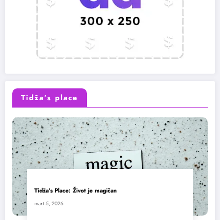
Tidža’s place
Tidža’s Place: Život je magičan
mart 5, 2026