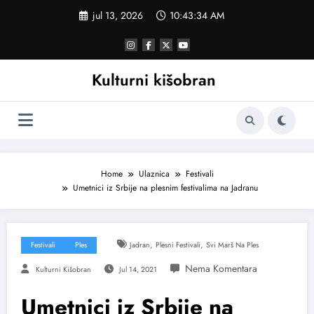
Skoči
jul 13, 2026
10:43:34 AM
na
sadržaj
Kulturni kišobran
Home
Ulaznica
Festivali
Umetnici iz Srbije na plesnim festivalima na Jadranu
,
,
Festivali
Ples
Jadran
Plesni Festivali
Svi Marš Na Ples
Kulturni Kišobran
Jul 14, 2021
Umetnici iz Srbije na