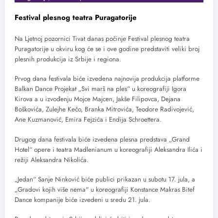
Festival plesnog teatra Puragatorije
Na Ljetnoj pozornici Tivat danas počinje Festival plesnog teatra
Puragatorije u okviru kog će se i ove godine predstaviti veliki broj
plesnih produkcija iz Srbije i regiona.
Prvog dana festivala biće izvedena najnovija produkcija platforme
Balkan Dance Projekat „Svi marš na ples“ u koreografiji Igora
Kirova a u izvođenju Mojce Majcen, Jakše Filipovca, Dejana
Boškovića, Zulejhe Kečo, Branka Mitrovića, Teodore Radivojević,
Ane Kuzmanović, Emira Fejzića i Endija Schroettera.
Drugog dana festivala biće izvedena plesna predstava „Grand
Hotel“ opere i teatra Madlenianum u koreografiji Aleksandra Ilića i
režiji Aleksandra Nikolića.
„Jedan“ Sanje Ninković biće publici prikazan u subotu 17. jula, a
„Gradovi kojih više nema“ u koreografiji Konstance Makras Bitef
Dance kompanije biće izvedeni u sredu 21. jula.