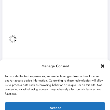
Manage Consent
To provide the best experiences, we use technologies like cookies to store
and/or access device information. Consenting to these technologies will allow
us to process data such as browsing behavior or unique IDs on this site. Not
consenting or withdrawing consent, may adversely affect certain features and
„Najveći mali festival u Vojvodini“ i ovog
functions.
avgusta u Sremskoj Mitrovici
jun 23, 2026
Kulturni kišobran
Accept