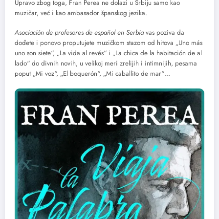
Upravo zbog toga, Fran Perea ne dolazi u Srbiju samo kao
muzičar, već i kao ambasador španskog jezika.
Asociación de profesores de español en Serbia
vas poziva da
dođete i ponovo proputujete muzičkom stazom od hitova „Uno más
uno son siete“, „La vida al revés“ i „La chica de la habitación de al
lado“ do divnih novih, u velikoj meri zrelijih i intimnijih, pesama
poput „Mi voz“, „El boquerón“, „Mi caballito de mar“…