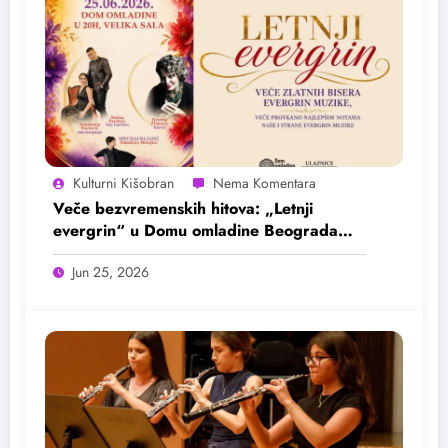
Kulturni Kišobran
Veče bezvremenskih hitova: „Letnji
evergrin“ u Domu omladine Beograda
25. juna
Jun 25, 2026