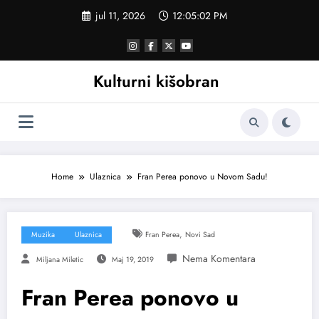
Skoči
jul 11, 2026
12:05:02 PM
na
sadržaj
Kulturni kišobran
Home
Ulaznica
Fran Perea ponovo u Novom Sadu!
,
Muzika
Ulaznica
Fran Perea
Novi Sad
Miljana Miletic
Maj 19, 2019
Fran Perea ponovo u