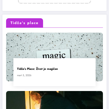
Tidža’s place
Tidža’s Place: Život je magičan
mart 5, 2026