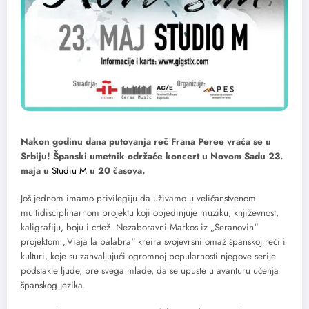
Nakon godinu dana putovanja reč Frana Peree vraća se u
Srbiju! Španski umetnik održaće koncert u Novom Sadu 23.
maja u
Studiu M
u 20 časova.
Još jednom imamo privilegiju da uživamo u veličanstvenom
multidisciplinarnom projektu koji objedinjuje muziku, književnost,
kaligrafiju, boju i crtež. Nezaboravni Markos iz „Seranovih“
projektom „Viaja la palabra“ kreira svojevrsni omaž španskoj reči i
kulturi, koje su zahvaljujući ogromnoj popularnosti njegove serije
podstakle ljude, pre svega mlade, da se upuste u avanturu učenja
španskog jezika.