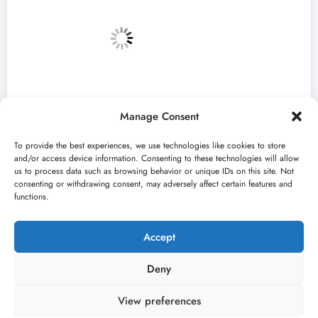
Manage Consent
To provide the best experiences, we use technologies like cookies to store
and/or access device information. Consenting to these technologies will allow
us to process data such as browsing behavior or unique IDs on this site. Not
consenting or withdrawing consent, may adversely affect certain features and
„Najveći mali festival u Vojvodini“ i ovog
functions.
avgusta u Sremskoj Mitrovici
jun 23, 2026
Kulturni kišobran
Accept
Deny
View preferences
O nama
Uslovi
Kontakt