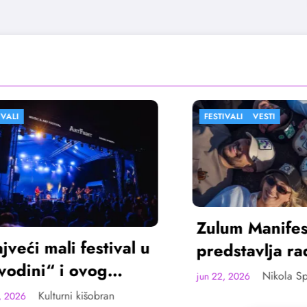
FESTIVALI
VESTI
Zulum Manifest
 mali festival u
predstavlja radove
i“ i ovog
deset finalista u
Nikola Spasić
jun 22, 2026
 u Sremskoj
Madlenianumu
Kulturni kišobran