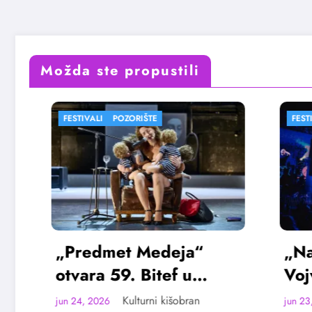
Možda ste propustili
FESTIVALI
POZORIŠTE
FESTIVALI
„Predmet Medeja“
„Najveći
otvara 59. Bitef u
Vojvodin
septembru
avgusta
Kulturni kišobran
jun 24, 2026
jun 23, 2026