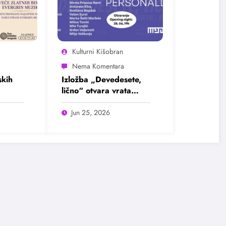
Kulturni Kišobran
kih
Izložba „Devedesete,
lično“ otvara vrata
u
intimnim pričama jedne
ada
burne decenije
Jun 25, 2026