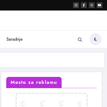
i
Saradnje
Mesto za reklamu