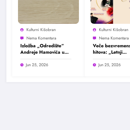
Kulturni Kišobran
Kulturni Kišobran
Izložba „Odredište“
Veče bezvremens
Andreje Hamovića u
hitova: „Letnji
Bioskopu Balkan
evergrin“ u Dom
omladine Beogr
Jun 25, 2026
Jun 25, 2026
25. juna