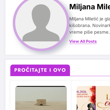
Miljana Mil
Miljana Miletić je 
kišobrana. Novinark
vreme piše pesme.
View All Posts
PROČITAJTE I OVO