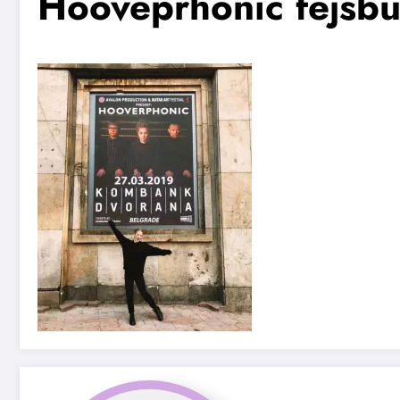
Hooveprhonic fejsbu