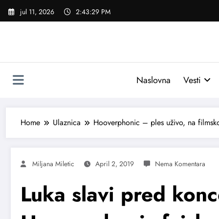
Skoči
jul 11, 2026
2:43:30 PM
na
sadržaj
Naslovna
Vesti
Home
Ulaznica
Hooverphonic – ples uživo, na filmsko
Miljana Miletic
April 2, 2019
Luka slavi pred konc