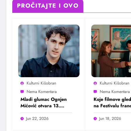
PROČITAJTE I OVO
Kulturni Kišobran
Kulturni Kišobran
Mladi glumac Ognjen
Koje filmove gle
Mićović otvara 13.
na Festivalu fra
Bašta Fest
filma?
Jun 22, 2026
Jun 18, 2026