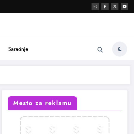
i
Saradnje
Mesto za reklamu