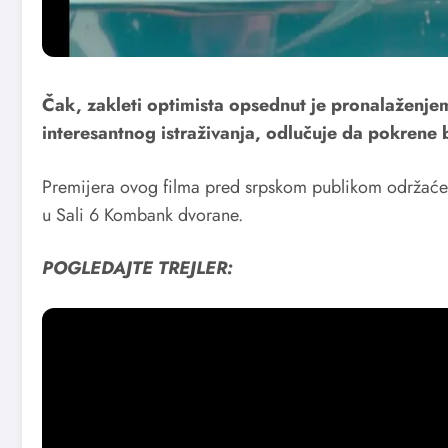
Čak, zakleti optimista opsednut je pronalaženjem
interesantnog istraživanja, odlučuje da pokrene biz
Premijera ovog filma pred srpskom publikom održaće 
u Sali 6 Kombank dvorane.
POGLEDAJTE TREJLER: