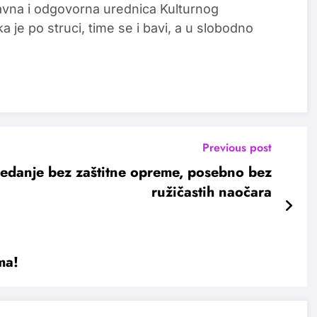
glavna i odgovorna urednica Kulturnog
a je po struci, time se i bavi, a u slobodno
Previous post
ledanje bez zaštitne opreme, posebno bez
ružičastih naočara
ma!