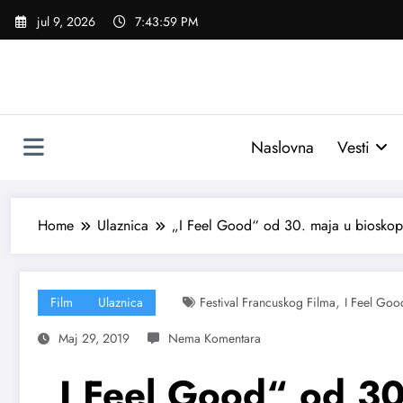
Skoči
jul 9, 2026
7:44:00 PM
na
sadržaj
Naslovna
Vesti
Home
Ulaznica
„I Feel Good“ od 30. maja u biosko
,
Film
Ulaznica
Festival Francuskog Filma
I Feel Goo
Maj 29, 2019
„I Feel Good“ od 30