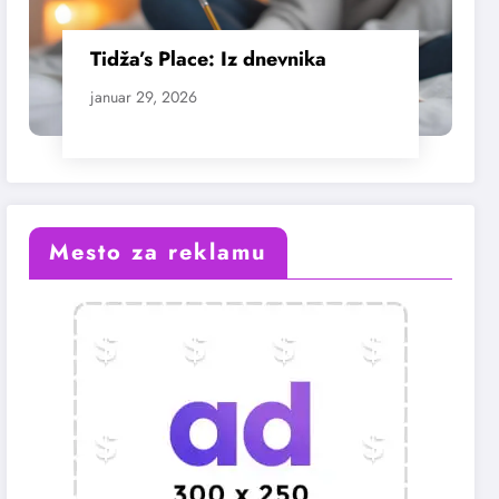
Tidža’s Place: Iz dnevnika
januar 29, 2026
Mesto za reklamu