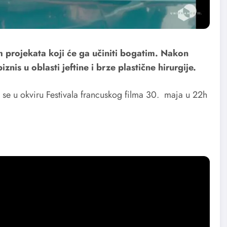
 projekata koji će ga učiniti bogatim. Nakon
nis u oblasti jeftine i brze plastične hirurgije.
se u okviru Festivala francuskog filma 30. maja u 22h