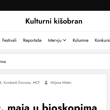
Kulturni kišobran
Festivali
Reportaže
Intervju
Kolumne
Konkurs
pima
,
,
d
Kombank Dvorana
MCF
Miljana Miletic
. maja u bioskopima