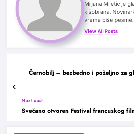
Miljana Miletić je 
kišobrana. Novinark
vreme piše pesme.
View All Posts
Černobilj – bezbedno i poželjno za g
Next post
Svečano otvoren Festival francuskog fil