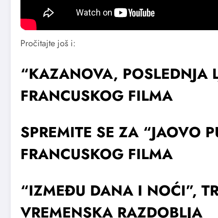
Foto: Youtube/Printscreen
Pročitajte još i:
“KAZANOVA, POSLEDNJA L
FRANCUSKOG FILMA
SPREMITE SE ZA “JAOVO P
FRANCUSKOG FILMA
“IZMEĐU DANA I NOĆI”, TRI
VREMENSKA RAZDOBLJA