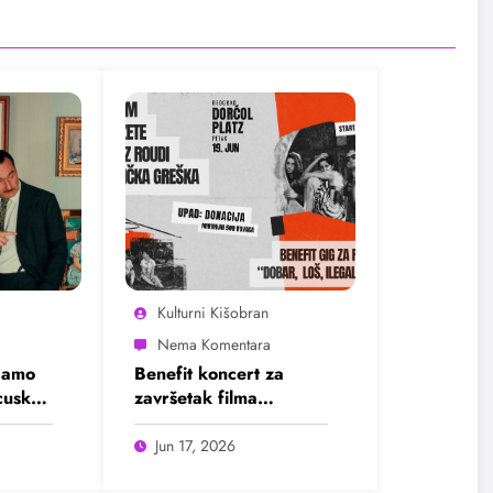
Kulturni Kišobran
damo
Benefit koncert za
ncuskog
završetak filma
„Dobar, loš, ilegalan“
Jun 17, 2026