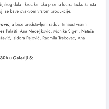
skog dela i kroz kritičku prizmu locira tačke žarišta
koji se bave ovakvom vrstom produkcije.
rović
, a biće predstavljeni radovi trinaest vrsnih
ea Palašti, Ana Nedeljković, Monika Sigeti, Nataša
nežević, Isidora Pejović, Radmila Trebovac, Ana
30h u Galeriji S
: