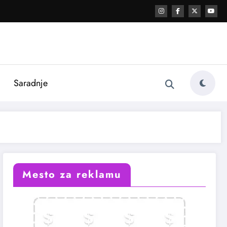
i
Saradnje
Mesto za reklamu