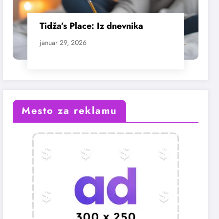
Tidža’s Place: Iz dnevnika
januar 29, 2026
Mesto za reklamu