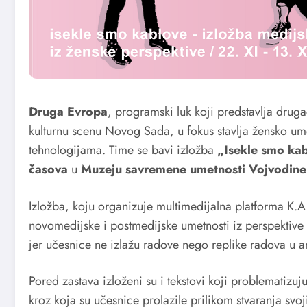
Druga Evropa
, programski luk koji predstavlja druga
kulturnu scenu Novog Sada, u fokus stavlja žensko ume
tehnologijama. Time se bavi izložba
„Isekle smo ka
časova
u
Muzeju savremene umetnosti Vojvodine
Izložba, koju organizuje multimedijalna platforma K.A.
novomedijske i postmedijske umetnosti iz perspektive
jer učesnice ne izlažu radove nego replike radova u 
Pored zastava izloženi su i tekstovi koji problematizuju
kroz koja su učesnice prolazile prilikom stvaranja svoj