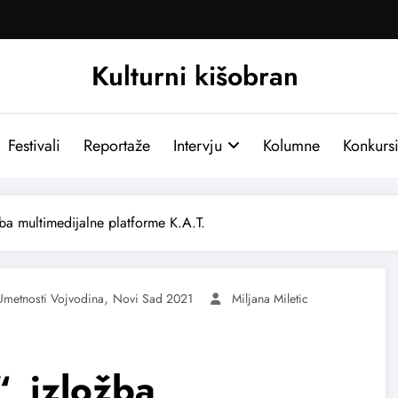
Kulturni kišobran
Festivali
Reportaže
Intervju
Kolumne
Konkurs
žba multimedijalne platforme K.A.T.
,
metnosti Vojvodina
Novi Sad 2021
Miljana Miletic
, izložba