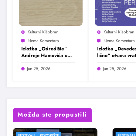
Kulturni Kišobran
Kulturni Kišobran
Izložba „Odredište“
Izložba „Devedes
Andreje Hamovića u
lično“ otvara vra
Bioskopu Balkan
intimnim pričama
burne decenije
Jun 25, 2026
Jun 25, 2026
Možda ste propustili
FESTIVALI
FE