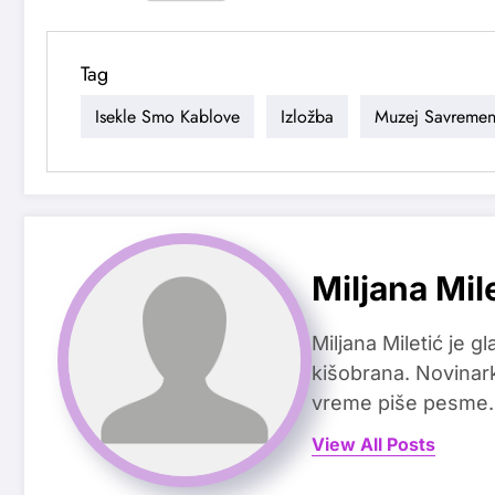
Tag
Isekle Smo Kablove
Izložba
Muzej Savremen
Miljana Mil
Miljana Miletić je 
kišobrana. Novinark
vreme piše pesme.
View All Posts