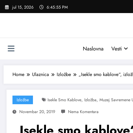
Skoči
jul 15, 2026
6:45:56 PM
na
sadržaj
Naslovna
Vesti
Home
Ulaznica
Izložbe
„Isekle smo kablove“, izlo
,
,
Izložbe
Isekle Smo Kablove
Izložba
Muzej Savremene U
Novembar 20, 2019
„Isekle smo kablove“