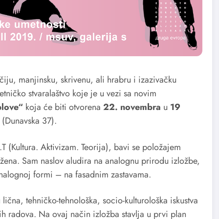
čiju, manjinsku, skrivenu, ali hrabru i izazivačku
tničko stvaralaštvo koje je u vezi sa novim
blove“
koja će biti otvorena
22. novembra
u
19
(Dunavska 37).
T (Kultura. Aktivizam. Teorija), bavi se položajem
 žena. Sam naslov aludira na analognu prirodu izložbe,
analognoj formi – na fasadnim zastavama.
 lična, tehničko-tehnološka, socio-kulturološka iskustva
ih radova. Na ovaj način izložba stavlja u prvi plan