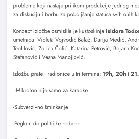
probleme koji nastaju prilikom produkcije jednog medij
za diskusiju i borbu za poboljšanje statusa svih onih 
Koncept izložbe osmislila je kustoskinja
Isidora Todo
umetnica: Violeta Vojvodić Balaž, Darija Medić, Andr
Teofilović, Zorica Čolić, Katarina Petrović, Bojana K
Stefanović i Vesna Manojlović.
Izložbu prate i radionice u tri termina:
19h, 20h i 21.
-Mikrofon nije samo za karaoke
-Subverzivno šminkanje
-Peglom do političke pobede