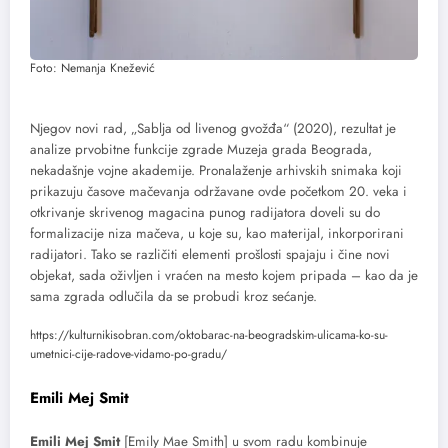
Foto: Nemanja Knežević
Njegov novi rad, „Sablja od livenog gvožđa“ (2020), rezultat je
analize prvobitne funkcije zgrade Muzeja grada Beograda,
nekadašnje vojne akademije. Pronalaženje arhivskih snimaka koji
prikazuju časove mačevanja održavane ovde početkom 20. veka i
otkrivanje skrivenog magacina punog radijatora doveli su do
formalizacije niza mačeva, u koje su, kao materijal, inkorporirani
radijatori. Tako se različiti elementi prošlosti spajaju i čine novi
objekat, sada oživljen i vraćen na mesto kojem pripada – kao da je
sama zgrada odlučila da se probudi kroz sećanje.
https://kulturnikisobran.com/oktobarac-na-beogradskim-ulicama-ko-su-
umetnici-cije-radove-vidamo-po-gradu/
Emili Mej Smit
Emili Mej Smit
[Emily Mae Smith] u svom radu kombinuje