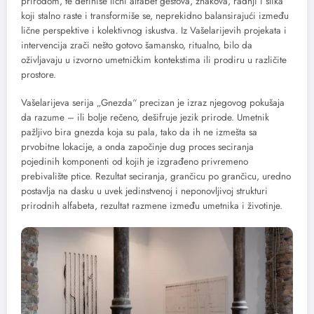
prirodom, te definiše lični alfabet gestova, znakova, radnji i slika
koji stalno raste i transformiše se, neprekidno balansirajući između
lične perspektive i kolektivnog iskustva. Iz Vašelarijevih projekata i
intervencija zrači nešto gotovo šamansko, ritualno, bilo da
oživljavaju u izvorno umetničkim kontekstima ili prodiru u različite
prostore.
Vašelarijeva serija „Gnezda“ precizan je izraz njegovog pokušaja
da razume – ili bolje rečeno, dešifruje jezik prirode. Umetnik
pažljivo bira gnezda koja su pala, tako da ih ne izmešta sa
prvobitne lokacije, a onda započinje dug proces seciranja
pojedinih komponenti od kojih je izgrađeno privremeno
prebivalište ptice. Rezultat seciranja, grančicu po grančicu, uredno
postavlja na dasku u uvek jedinstvenoj i neponovljivoj strukturi
prirodnih alfabeta, rezultat razmene između umetnika i životinje.