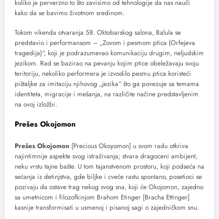
koliko je perverzno to što zavisimo od tehnologije da nas nauči
kako da se bavimo životnom sredinom.
Tokom vikenda otvaranja 58. Oktobarskog salona, Balula se
predstavio i performansom – „Zovom i pesmom ptica (Orfejeva
tragedija)“, koji je podrazumevao komunikaciju drugim, neljudskim
jezikom. Rad se bazirao na pevanju kojim ptice obeležavaju svoju
teritoriju, nekoliko performera je izvodilo pesmu ptica koristeći
pištaljke za imitaciju njihovog „jezika“ što ga povezuje sa temama
identiteta, migracije i mešanja, na različite načine predstavljenim
na ovoj izložbi.
Prešes Okojomon
Prešes Okojomon
[Precious Okoyomon]
u svom radu otkriva
najintimnije aspekte svog istraživanja; stvara dragoceni ambijent,
neku vrstu tajne bašte. U tom tajanstvenom prostoru, koji podseća na
sećanja iz detinjstva, gde biljke i cveće rastu spontano, posetioci se
pozivaju da ostave trag nekog svog sna, koji će Okojomon, zajedno
sa umetnicom i filozofkinjom Brahom Etinger [Bracha Ettinger]
kasnije transformisati u usmenoj i pisanoj sagi o zajedničkom snu.