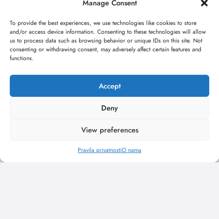
Manage Consent
To provide the best experiences, we use technologies like cookies to store
and/or access device information. Consenting to these technologies will allow
us to process data such as browsing behavior or unique IDs on this site. Not
consenting or withdrawing consent, may adversely affect certain features and
functions.
Accept
Deny
View preferences
Pravila privatnosti
O nama
„Najveći mali festival u Vojvodini“ i ovog
avgusta u Sremskoj Mitrovici
jun 23, 2026
Kulturni kišobran