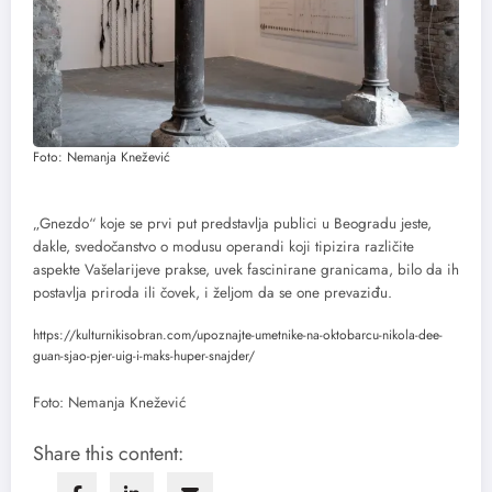
Foto: Nemanja Knežević
„Gnezdo“ koje se prvi put predstavlja publici u Beogradu jeste,
dakle, svedočanstvo o modusu operandi koji tipizira različite
aspekte Vašelarijeve prakse, uvek fascinirane granicama, bilo da ih
postavlja priroda ili čovek, i željom da se one prevaziđu.
https://kulturnikisobran.com/upoznajte-umetnike-na-oktobarcu-nikola-dee-
guan-sjao-pjer-uig-i-maks-huper-snajder/
Foto: Nemanja Knežević
Share this content: