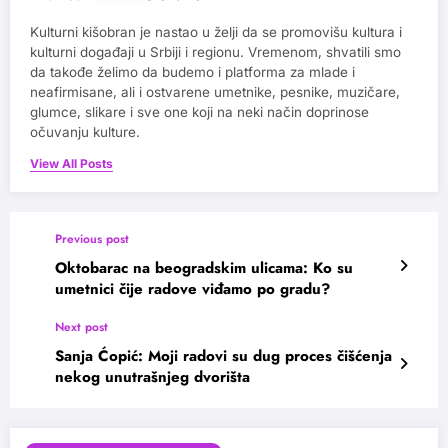
Kulturni kišobran je nastao u želji da se promovišu kultura i
kulturni događaji u Srbiji i regionu. Vremenom, shvatili smo
da takođe želimo da budemo i platforma za mlade i
neafirmisane, ali i ostvarene umetnike, pesnike, muzičare,
glumce, slikare i sve one koji na neki način doprinose
očuvanju kulture.
View All Posts
Previous post
Oktobarac na beogradskim ulicama: Ko su
umetnici čije radove viđamo po gradu?
Next post
Sanja Ćopić: Moji radovi su dug proces čišćenja
nekog unutrašnjeg dvorišta