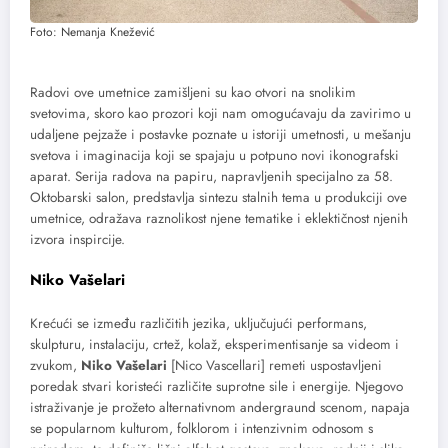
Foto: Nemanja Knežević
Radovi ove umetnice zamišljeni su kao otvori na snolikim
svetovima, skoro kao prozori koji nam omogućavaju da zavirimo u
udaljene pejzaže i postavke poznate u istoriji umetnosti, u mešanju
svetova i imaginacija koji se spajaju u potpuno novi ikonografski
aparat. Serija radova na papiru, napravljenih specijalno za 58.
Oktobarski salon, predstavlja sintezu stalnih tema u produkciji ove
umetnice, odražava raznolikost njene tematike i eklektičnost njenih
izvora inspircije.
Niko Vašelari
Krećući se između različitih jezika, uključujući performans,
skulpturu, instalaciju, crtež, kolaž, eksperimentisanje sa videom i
zvukom,
Niko Vašelari
[Nico Vascellari] remeti uspostavljeni
poredak stvari koristeći različite suprotne sile i energije. Njegovo
istraživanje je prožeto alternativnom andergraund scenom, napaja
se popularnom kulturom, folklorom i intenzivnim odnosom s