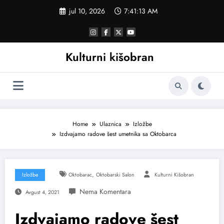
Skoči
jul 10, 2026
7:41:14 AM
na
sadržaj
Kulturni kišobran
Home
Ulaznica
Izložbe
Izdvajamo radove šest umetnika sa Oktobarca
,
Izložbe
Oktobarac
Oktobarski Salon
Kulturni Kišobran
Avgust 4, 2021
Izdvajamo radove šest