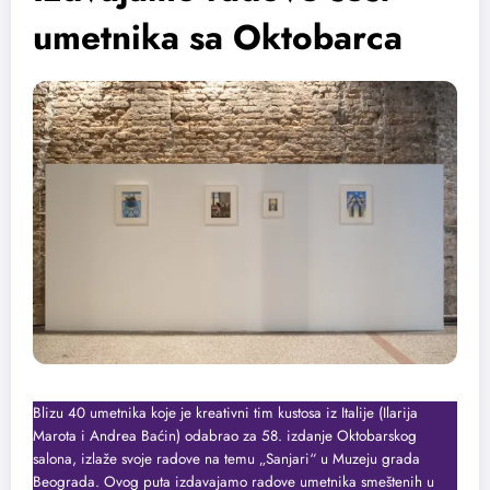
umetnika sa Oktobarca
Blizu 40 umetnika koje je kreativni tim kustosa iz Italije (Ilarija
Marota i Andrea Baćin) odabrao za 58. izdanje Oktobarskog
salona, izlaže svoje radove na temu „Sanjari“ u Muzeju grada
Beograda. Ovog puta izdavajamo radove umetnika smeštenih u