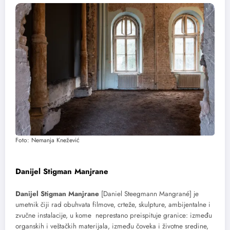
Foto: Nemanja Knežević
Danijel Stigman Manjrane
Danijel Stigman Manjrane
[Daniel Steegmann Mangrané] je
umetnik čiji rad obuhvata filmove, crteže, skulpture, ambijentalne i
zvučne instalacije, u kome neprestano preispituje granice: između
organskih i veštačkih materijala, između čoveka i životne sredine,