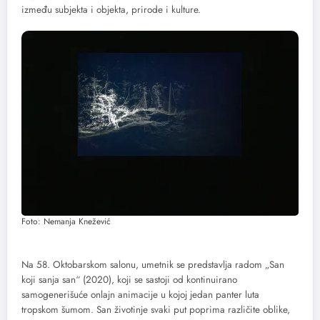
između subjekta i objekta, prirode i kulture.
Foto: Nemanja Knežević
Na 58. Oktobarskom salonu, umetnik se predstavlja radom „San
koji sanja san“ (2020), koji se sastoji od kontinuirano
samogenerišuće onlajn animacije u kojoj jedan panter luta
tropskom šumom. San životinje svaki put poprima različite oblike,