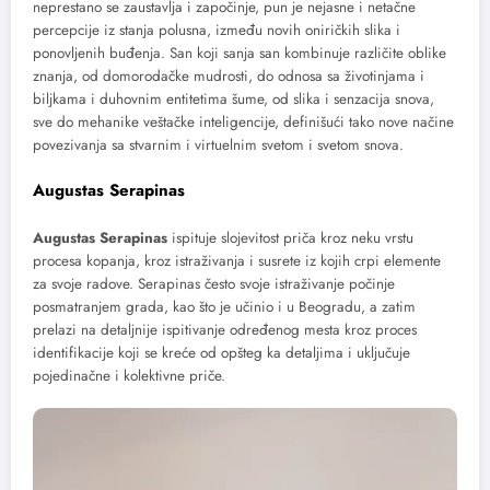
neprestano se zaustavlja i započinje, pun je nejasne i netačne
percepcije iz stanja polusna, između novih oniričkih slika i
ponovljenih buđenja. San koji sanja san kombinuje različite oblike
znanja, od domorodačke mudrosti, do odnosa sa životinjama i
biljkama i duhovnim entitetima šume, od slika i senzacija snova,
sve do mehanike veštačke inteligencije, definišući tako nove načine
povezivanja sa stvarnim i virtuelnim svetom i svetom snova.
Augustas Serapinas
Augustas Serapinas
ispituje slojevitost priča kroz neku vrstu
procesa kopanja, kroz istraživanja i susrete iz kojih crpi elemente
za svoje radove. Serapinas često svoje istraživanje počinje
posmatranjem grada, kao što je učinio i u Beogradu, a zatim
prelazi na detaljnije ispitivanje određenog mesta kroz proces
identifikacije koji se kreće od opšteg ka detaljima i uključuje
pojedinačne i kolektivne priče.