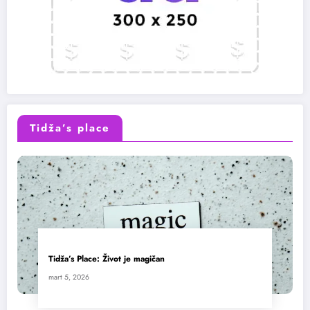
Tidža’s place
Tidža’s Place: Život je magičan
mart 5, 2026