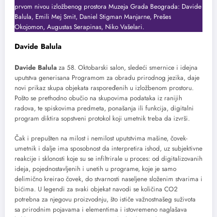
prvom nivou izložbenog prostora Muzeja Grada Beograda: Davide
Balula, Emili Mej Smit, Daniel Stigman Manjarne, Prešes
Okojomon, Augustas Serapinas, Niko Vašelari.
Davide Balula
Davide Balula
za 58. Oktobarski salon, sledeći smernice i idejna
uputstva generisana Programom za obradu prirodnog jezika, daje
novi prikaz skupa objekata raspoređenih u izložbenom prostoru.
Pošto se prethodno obučio na skupovima podataka iz ranijih
radova, te spiskovima predmeta, ponašanja ili funkcija, digitalni
program diktira sopstveni protokol koji umetnik treba da izvrši.
Čak i prepušten na milost i nemilost uputstvima mašine, čovek-
umetnik i dalje ima sposobnost da interpretira ishod, uz subjektivne
reakcije i sklonosti koje su se infiltrirale u proces: od digitalizovanih
ideja, pojednostavljenih i unetih u programe, koje je samo
delimično kreirao čovek, do stvarnosti naseljene složenim stvarima i
bićima. U legendi za svaki objekat navodi se količina CO2
potrebna za njegovu proizvodnju, što ističe važnostnašeg suživota
sa prirodnim pojavama i elementima i istovremeno naglašava