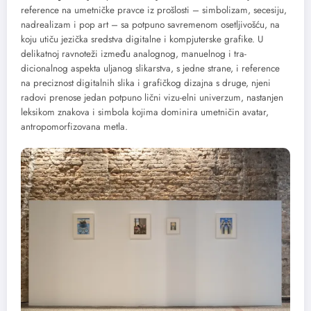
reference na umetničke pravce iz prošlosti – simbolizam, secesiju,
nadrealizam i pop art – sa potpuno savremenom osetljivošću, na
koju utiču jezička sredstva digitalne i kompjuterske grafike. U
delikatnoj ravnoteži između analognog, manuelnog i tra-
dicionalnog aspekta uljanog slikarstva, s jedne strane, i reference
na preciznost digitalnih slika i grafičkog dizajna s druge, njeni
radovi prenose jedan potpuno lični vizu-elni univerzum, nastanjen
leksikom znakova i simbola kojima dominira umetničin avatar,
antropomorfizovana metla.