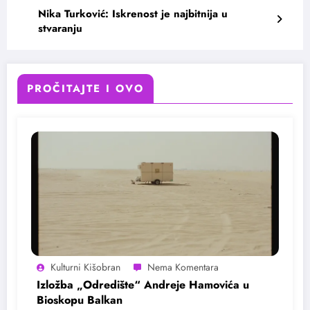
Nika Turković: Iskrenost je najbitnija u
stvaranju
PROČITAJTE I OVO
Kulturni Kišobran
Izložba „Odredište“ Andreje Hamovića u
Bioskopu Balkan