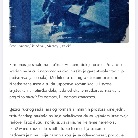
Foto: promo/ izložba „Maternji jezici“
Pismenost je smatrana muškom vrlinom, dok je prostor žena bio
sveden na kuću i neposrednu okolinu (što je garantovala tradicija
podvezivanja stopala). Međutim u tom ograničenom prostoru
kineske žene uspele su da uspostave komunikaciju i stvore
književna i umetnička dela, tada od strane muškaraca nazivana
pogrdno
mravinjim pismom
, ili
pismom komaraca
.
„Jezici ručnog rada, malog formata i intimnih prostora čine jednu
vrstu ženskog nasleđa na koje pokušavam da se ugledam kroz svoje
radove. Kroz dugu istoriju sputavanja, velike teme neretko su
izražavane kroz male, sublimirane forme, i ja se samo
nadovezujem na liniju narativa koja je se odavno veze“, poručuje