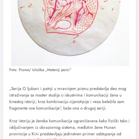
Foto: Promo/ Izložba „Maternji jezici“
„Serija O ljubavi i patnji u mravinjem pismu predstavlja deo mog
istraživanja sa master studija o iskustvima i komunikaciji žena u
kineskoj istoriji; kroz kombinaciju cijanotipije i veza beležila sam
fragmente ove komunikacije“, kaže ona o drugoj seriji.
Kroz istoriju je ženska komunikacija ograničavana kako fizički tako i
isključivanjem iz obrazovnog sistema, međutim žene Hunan
provincije u Kini predstavljaju jedinstven primer odstupanja od