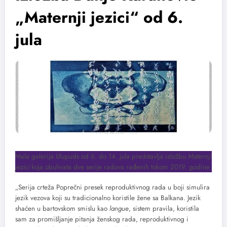
„Maternji jezici“ od 6.
jula
Mala galerija Ulupuds od 6. do 14. jula predstavlja izložbu
Maternji
jezici
koja obuhvata dve serije radova rađenih tokom 2019. godine
„Serija crteža Poprečni presek reproduktivnog rada u boji simulira
jezik vezova koji su tradicionalno koristile žene sa Balkana. Jezik
shaćen u bartovskom smislu kao
langue
, sistem pravila, koristila
sam za promišljanje pitanja ženskog rada, reproduktivnog i