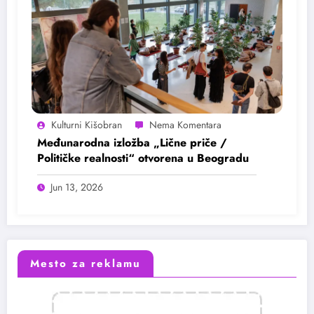
Kulturni Kišobran
Međunarodna izložba „Lične priče /
Političke realnosti“ otvorena u Beogradu
Jun 13, 2026
Mesto za reklamu