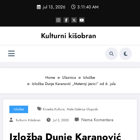
Skoči
jul 13, 2026
3:11:41 AM
na
sadržaj
Kulturni kišobran
Home
Ulaznica
Izložbe
Izložba Dunje Karanović „Maternji jezici“ od 6. jula
,
Izložbe
Kineska Kultura
Mala Galerija Ulupuds
Kulturni Kišobran
Jul 3, 2020
Izložba Dunje Karanović