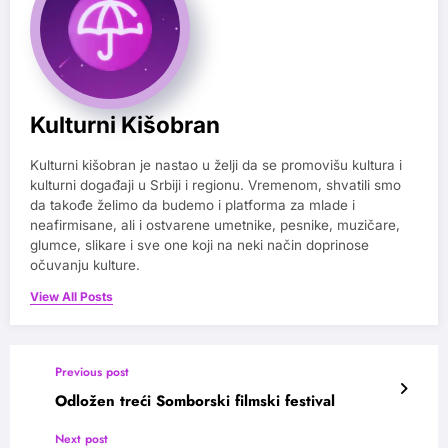
Kulturni Kišobran
Kulturni kišobran je nastao u želji da se promovišu kultura i
kulturni događaji u Srbiji i regionu. Vremenom, shvatili smo
da takođe želimo da budemo i platforma za mlade i
neafirmisane, ali i ostvarene umetnike, pesnike, muzičare,
glumce, slikare i sve one koji na neki način doprinose
očuvanju kulture.
View All Posts
Previous post
Odložen treći Somborski filmski festival
Next post