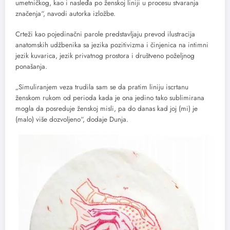
umetničkog, kao i nasleđa po ženskoj liniji u procesu stvaranja
značenja“, navodi autorka izložbe.
Crteži kao pojedinačni parole predstavljaju prevod ilustracija
anatomskih udžbenika sa jezika pozitivizma i činjenica na intimni
jezik kuvarica, jezik privatnog prostora i društveno poželjnog
ponašanja.
„Simuliranjem veza trudila sam se da pratim liniju iscrtanu
ženskom rukom od perioda kada je ona jedino tako sublimirana
mogla da posreduje ženskoj misli, pa do danas kad joj (mi) je
(malo) više dozvoljeno“, dodaje Dunja.