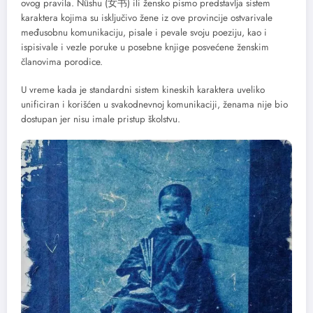
ovog pravila. Nǚshu (女书) ili žensko pismo predstavlja sistem
karaktera kojima su isključivo žene iz ove provincije ostvarivale
međusobnu komunikaciju, pisale i pevale svoju poeziju, kao i
ispisivale i vezle poruke u posebne knjige posvećene ženskim
članovima porodice.
U vreme kada je standardni sistem kineskih karaktera uveliko
unificiran i korišćen u svakodnevnoj komunikaciji, ženama nije bio
dostupan jer nisu imale pristup školstvu.