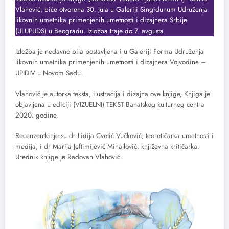
Vlahović, biće otvorena 30. jula u Galeriji Singidunum Udruženja
likovnih umetnika primenjenih umetnosti i dizajnera Srbije
(ULUPUDS) u Beogradu. Izložba traje do 7. avgusta.
Izložba je nedavno bila postavljena i u Galeriji Forma Udruženja
likovnih umetnika primenjenih umetnosti i dizajnera Vojvodine –
UPIDIV u Novom Sadu.
Vlahović je autorka teksta, ilustracija i dizajna ove knjige, Knjiga je
objavljena u ediciji (VIZUELNI) TEKST Banatskog kulturnog centra
2020. godine.
Recenzentkinje su dr Lidija Cvetić Vučković, teoretičarka umetnosti i
medija, i dr Marija Jeftimijević Mihajlović, književna kritičarka.
Urednik knjige je Radovan Vlahović.