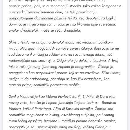
nepristupačne. Ipak, ta autonomna ilustracija, tako važna komponenta
u ovom književno-vizulenom delu, ne teži preuzimanju
pretpostavljane dominantne pozicije teksta, već depotencira logiku
dominacije i hijerarhiju samu. Tako je i sa likovima koje susrećemo
unutar dvadesetak, može se reći, dramoleta.
Slike u tekstu ne ostaju na denotativnom, već visoko simboličkom
nivou, otvarajući mogućnosti za nove upise i čitanja. Ilustracija se ne
zadržava na ikoničkoj predstavi u ravni razumevanja teksta, već
nadomešćuje ono spoznajno. Odgonetanje dolazi u talasima. A broj
tačnih rešenja ovog ljubavnog zapleta je neograničen. Čitanje je
omogućeno kao perpetuirani proces koji se ne završava. Slika i tekst,
uzdignuti do nadrealnog, ponašaju se kao živi organizam, kao
materia prima, semiotički perpetuum mobile.
Senka Vlahović je kao Milena Pavlović Barili, Li Miler ili Dora Mar
novog veka, kao što je i njena junakinja Tatjana Larina – Banatska
Venera, katkad Persefona, Alisa ili Kosovka devojka. Žensko kao
semiotička mogućnost celovitog, osvešćenog subjekta, pa i samog
svedržećeg apsoluta, izatkano u matriksu plodne banatske ravnice,
prerogativ je za uspostavljanje onog muškog, večitog Odiseja u