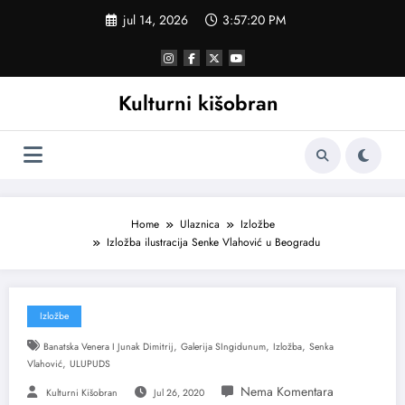
Skoči
jul 14, 2026
3:57:21 PM
na
sadržaj
Kulturni kišobran
Home
Ulaznica
Izložbe
Izložba ilustracija Senke Vlahović u Beogradu
Izložbe
,
,
,
Banatska Venera I Junak Dimitrij
Galerija SIngidunum
Izložba
Senka
,
Vlahović
ULUPUDS
Kulturni Kišobran
Jul 26, 2020