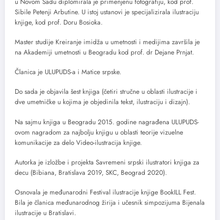
u Novom Sadu diplomirala je primenjenu fotografiju, kod prof.
Sibile Petenji Arbutine. U istoj ustanovi je specijalizirala ilustraciju
knjige, kod prof. Doru Bosioka.
Master studije Kreiranje imidža u umetnosti i medijima završila je
na Akademiji umetnosti u Beogradu kod prof. dr Dejane Prnjat.
Članica je ULUPUDS-a i Matice srpske.
Do sada je objavila šest knjiga (četiri stručne u oblasti ilustracije i
dve umetničke u kojima je objedinila tekst, ilustraciju i dizajn).
Na sajmu knjiga u Beogradu 2015. godine nagrađena ULUPUDS-
ovom nagradom za najbolju knjigu u oblasti teorije vizuelne
komunikacije za delo Video-ilustracija knjige.
Autorka je izložbe i projekta Savremeni srpski ilustratori knjiga za
decu (Bibiana, Bratislava 2019, SKC, Beograd 2020).
Osnovala je međunarodni Festival ilustracije knjige BookILL Fest.
Bila je članica međunarodnog žirija i učesnik simpozijuma Bijenala
ilustracije u Bratislavi.