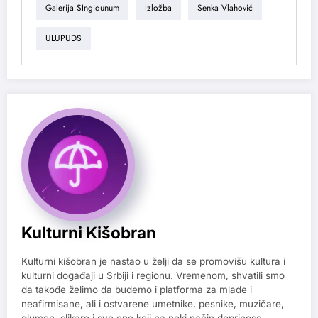
Galerija SIngidunum
Izložba
Senka Vlahović
ULUPUDS
Kulturni Kišobran
Kulturni kišobran je nastao u želji da se promovišu kultura i
kulturni događaji u Srbiji i regionu. Vremenom, shvatili smo
da takođe želimo da budemo i platforma za mlade i
neafirmisane, ali i ostvarene umetnike, pesnike, muzičare,
glumce, slikare i sve one koji na neki način doprinose