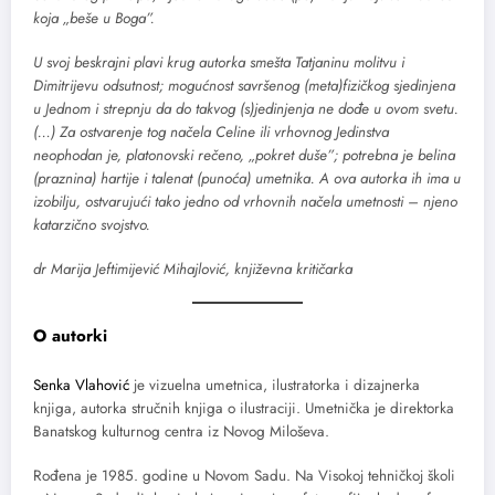
koja „beše u Boga”.
U svoj beskrajni plavi krug autorka smešta Tatjaninu molitvu i
Dimitrijevu odsutnost; mogućnost savršenog (meta)fizičkog sjedinjena
u Jednom i strepnju da do takvog (s)jedinjenja ne dođe u ovom svetu.
(…) Za ostvarenje tog načela Celine ili vrhovnog Jedinstva
neophodan je, platonovski rečeno, „pokret duše”; potrebna je belina
(praznina) hartije i talenat (punoća) umetnika. A ova autorka ih ima u
izobilju, ostvarujući tako jedno od vrhovnih načela umetnosti – njeno
katarzično svojstvo.
dr Marija Jeftimijević Mihajlović, književna kritičarka
O autorki
Senka Vlahović
je vizuelna umetnica, ilustratorka i dizajnerka
knjiga, autorka stručnih knjiga o ilustraciji. Umetnička je direktorka
Banatskog kulturnog centra iz Novog Miloševa.
Rođena je 1985. godine u Novom Sadu. Na Visokoj tehničkoj školi