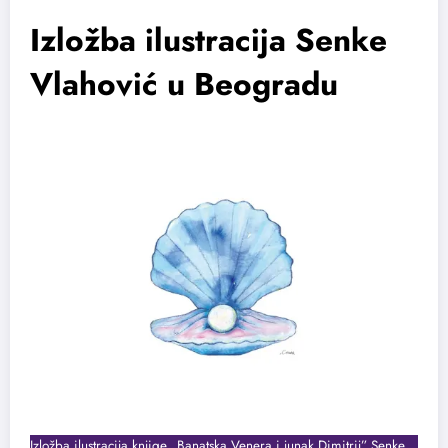
Izložba ilustracija Senke
Vlahović u Beogradu
Izložba ilustracija knjige „Banatska Venera i junak Dimitrij” Senke