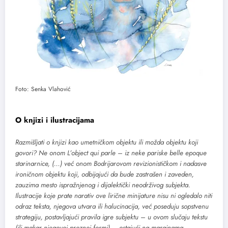
Foto: Senka Vlahović
O knjizi i ilustracijama
Razmišljati o knjizi kao umetničkom objektu ili možda objektu koji
govori? Ne onom L’object qui parle – iz neke pariske belle epoque
starinarnice, (…) već onom Bodrijarovom revizionističkom i nadasve
ironičnom objektu koji, odbijajući da bude zastrašen i zaveden,
zauzima mesto ispražnjenog i dijalektički neodrživog subjekta.
Ilustracije koje prate narativ ove lirične minijature nisu ni ogledalo niti
odraz teksta, njegova utvara ili halucinacija, već poseduju sopstvenu
strategiju, postavljajući pravila igre subjektu – u ovom slučaju tekstu
(ili makar njegovoj proznoj formi) – ostajući na marginama,