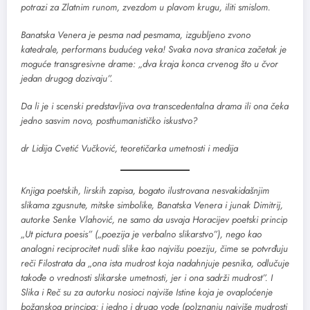
potrazi za Zlatnim runom, zvezdom u plavom krugu, iliti smislom.
Banatska Venera je pesma nad pesmama, izgubljeno zvono
katedrale, performans budućeg veka! Svaka nova stranica začetak je
moguće transgresivne drame: „dva kraja konca crvenog što u čvor
jedan drugog dozivaju”.
Da li je i scenski predstavljiva ova transcedentalna drama ili ona čeka
jedno sasvim novo, posthumanističko iskustvo?
dr Lidija Cvetić Vučković, teoretičarka umetnosti i medija
Knjiga poetskih, lirskih zapisa, bogato ilustrovana nesvakidašnjim
slikama zgusnute, mitske simbolike, Banatska Venera i junak Dimitrij,
autorke Senke Vlahović, ne samo da usvaja Horacijev poetski princip
„Ut pictura poesis” („poezija je verbalno slikarstvo”), nego kao
analogni reciprocitet nudi slike kao najvišu poeziju, čime se potvrđuju
reči Filostrata da „ona ista mudrost koja nadahnjuje pesnika, odlučuje
takođe o vrednosti slikarske umetnosti, jer i ona sadrži mudrost”. I
Slika i Reč su za autorku nosioci najviše Istine koja je ovaploćenje
božanskog principa; i jedno i drugo vode (po)znanju najviše mudrosti