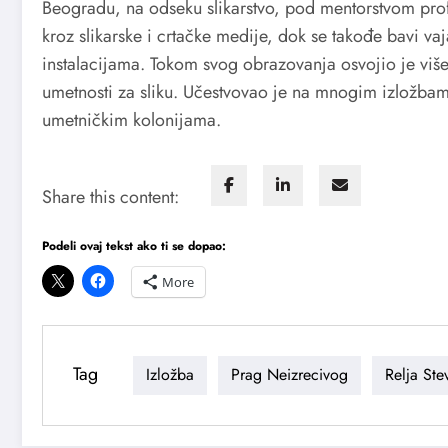
Beogradu, na odseku slikarstvo, pod mentorstvom prof
kroz slikarske i crtačke medije, dok se takođe bavi 
instalacijama. Tokom svog obrazovanja osvojio je više 
umetnosti za sliku. Učestvovao je na mnogim izložbama
umetničkim kolonijama.
Share this content:
Podeli ovaj tekst ako ti se dopao:
More
Tag
Izložba
Prag Neizrecivog
Relja Ste