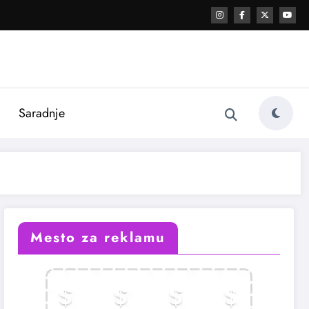
i
Saradnje
Mesto za reklamu