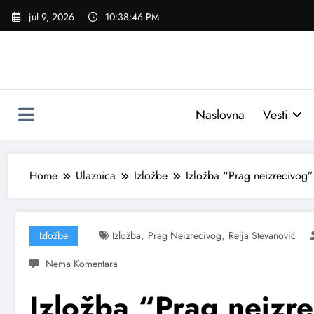
Skoči
jul 9, 2026
10:38:48 PM
na
sadržaj
Naslovna
Vesti
Home
Ulaznica
Izložbe
Izložba “Prag neizrecivog
,
,
Izložbe
Izložba
Prag Neizrecivog
Relja Stevanović
Izložba “Prag neizre