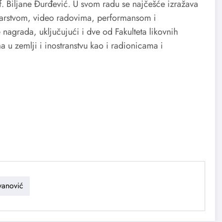
. Biljane Đurđević. U svom radu se najčešće izražava
vajarstvom, video radovima, performansom i
nagrada, uključujući i dve od Fakulteta likovnih
 u zemlji i inostranstvu kao i radionicama i
vanović