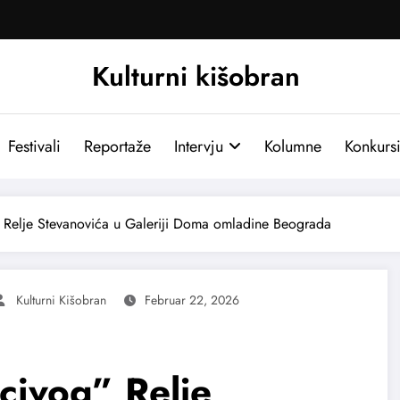
Kulturni kišobran
Festivali
Reportaže
Intervju
Kolumne
Konkurs
” Relje Stevanovića u Galeriji Doma omladine Beograda
Kulturni Kišobran
Februar 22, 2026
civog” Relje