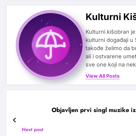
Kulturni Ki
Kulturni kišobran je
kulturni događaji u
takođe želimo da b
ali i ostvarene ume
sve one koji na nek
View All Posts
Objavljen prvi singl muzike i
Next post