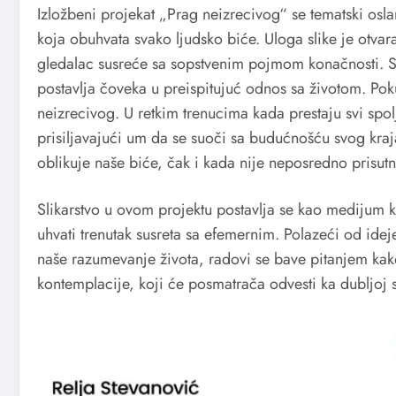
Izložbeni projekat „Prag neizrecivog“ se tematski osla
koja obuhvata svako ljudsko biće. Uloga slike je otvara
gledalac susreće sa sopstvenim pojmom konačnosti. Smr
postavlja čoveka u preispitujuć odnos sa životom. Poku
neizrecivog. U retkim trenucima kada prestaju svi spol
prisiljavajući um da se suoči sa budućnošću svog kra
oblikuje naše biće, čak i kada nije neposredno prisutn
Slikarstvo u ovom projektu postavlja se kao medijum ko
uhvati trenutak susreta sa efemernim. Polazeći od ide
naše razumevanje života, radovi se bave pitanjem kak
kontemplacije, koji će posmatrača odvesti ka dubljoj 