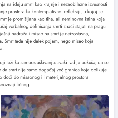
nja na ideju smrti kao krajnje i nezaobilazne izvesnosti
nje prostora ka kontemplativnoj refleksiji, u kojoj se
t je promišljana kao tiha, ali neminovna istina koja
šaj verbalnog definisanja smrti znači stajati na pragu
jašnji nadražaji misao na smrt je neizostavna,
ja. Smrt tada nije dalek pojam, nego misao koja
a.
ji teži ka samoosluškivanju: svaki rad je pokušaj da se
je da smrt nije samo događaj već granica koja oblikuje
o doći do misaonog ili materijalnog prostora
spoznaji ličnog.