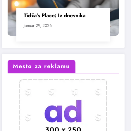
Tidža’s Place: Iz dnevnika
januar 29, 2026
Mesto za reklamu