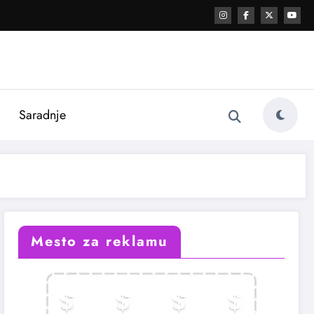
i
Saradnje
Mesto za reklamu