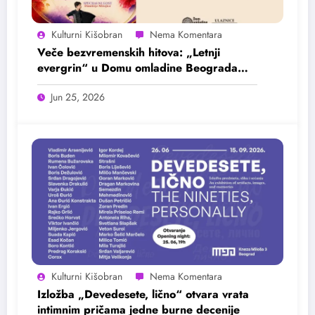
Kulturni Kišobran
Veče bezvremenskih hitova: „Letnji
evergrin“ u Domu omladine Beograda
25. juna
Jun 25, 2026
Kulturni Kišobran
Izložba „Devedesete, lično“ otvara vrata
intimnim pričama jedne burne decenije