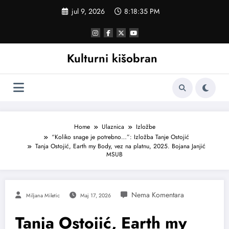
Skoči
jul 9, 2026
8:18:36 PM
na
sadržaj
Kulturni kišobran
Home
Ulaznica
Izložbe
“Koliko snage je potrebno…”: Izložba Tanje Ostojić
Tanja Ostojić, Earth my Body, vez na platnu, 2025. Bojana Janjić
MSUB
Miljana Miletic
Maj 17, 2026
Tanja Ostojić, Earth my