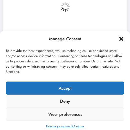
Manage Consent
To provide the best experiences, we use technologies like cookies to store
and/or access device information. Consenting to these technologies will allow
us to process data such as browsing behavior or unique IDs on this site. Not
consenting or withdrawing consent, may adversely affect certain features and
et Medeja“ otvara 59. Bitef u
„Najveći
functions.
bru
avgusta 
026
jun 23, 20
Kulturni kišobran
Accept
Deny
View preferences
O nama
Uslovi
Kontakt
2026
Kulturni kišobran
| Powered By
SpiceThemes
Pravila privatnosti
O nama