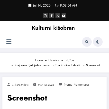
Skoči
jul 14, 2026
9:08:01 AM
na
sadržaj
Kulturni kišobran
Home
Ulaznica
Izložbe
Kraj sveta i još jedan dan – izložba Kristine Pirković
Screenshot
Miljana Miletic
Mart 12, 2026
Screenshot