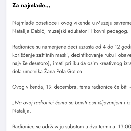
Za najmlađe…
Najmlađe posetioce i ovog vikenda u Muzeju savremene
Natalija Dabić, muzejski edukator i likovni pedagog.
Radionice su namenjene deci uzrasta od 4 do 12 godi
korišćenje zaštitnih maski, dezinfikovanje ruku i oba
najviše desetoro), imati priliku da osim kreativnog iz
dela umetnika Žana Pola Gotjea.
Ovog vikenda, 19. decembra, tema radionice će biti
„Na ovoj radionici ćemo se baviti osmišljavanjem i i
Natalija.
Radionice se održavaju subotom u dva termina: 13:0