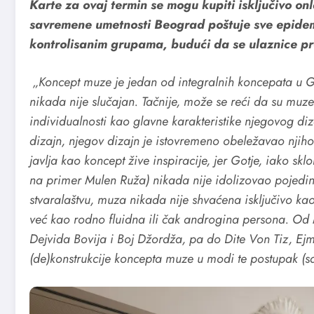
Karte za ovaj termin se mogu kupiti isključivo on
savremene umetnosti Beograd poštuje sve epidemi
kontrolisanim grupama, budući da se ulaznice p
„Koncept muze je jedan od integralnih koncepata u
nikada nije slučajan. Tačnije, može se reći da su muz
individualnosti kao glavne karakteristike njegovog diz
dizajn, njegov dizajn je istovremeno obeležavao njiho
javlja kao koncept žive inspiracije, jer Gotje, iako sk
na primer Mulen Ruža) nikada nije idolizovao pojedine 
stvaralaštvu, muza nikada nije shvaćena isključivo 
već kao rodno fluidna ili čak androgina persona. Od 
Dejvida Bovija i Boj Džordža, pa do Dite Von Tiz, Ejm
(de)konstrukcije koncepta muze u modi te postupak (