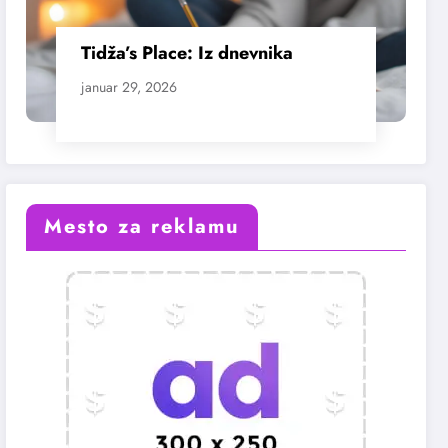
Tidža’s Place: Iz dnevnika
januar 29, 2026
Mesto za reklamu