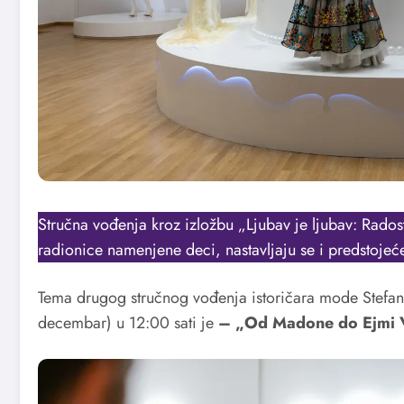
Stručna vođenja kroz izložbu „Ljubav je ljubav: Rados
radionice namenjene deci, nastavljaju se i predstojeć
Tema drugog stručnog vođenja istoričara mode Stefana
decembar) u 12:00 sati je
– „Od Madone do Ejmi Va