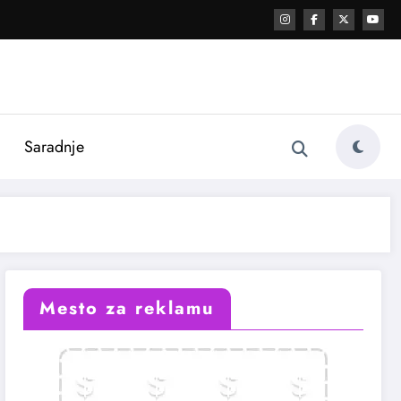
i
Saradnje
Mesto za reklamu