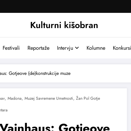
Kulturni kišobran
Festivali
Reportaže
Intervju
Kolumne
Konkurs
s: Gotjeove (de)konstrukcije muze
,
,
,
bav
Madona
Muzej Savremene Umetnosti
Žan Pol Gotje
Vajnhaus: Gotjeove