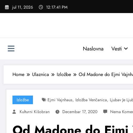
Skoči
jul 11, 2026
12:17:43 PM
na
sadržaj
Naslovna
Vesti
Home
Ulaznica
Izložbe
Od Madone do Ejmi Vajnhau
,
,
Izložbe
Ejmi Vajnhaus
Izložba Venčanica
Ljubav Je Lju
Kulturni Kišobran
Decembar 17, 2020
Od Madone do Ejmi 