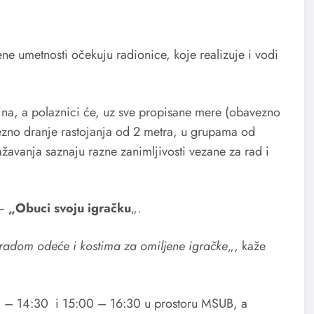
 umetnosti očekuju radionice, koje realizuje i vodi
na, a polaznici će, uz sve propisane mere (obavezno
vezno dranje rastojanja od 2 metra, u grupama od
ražavanja saznaju razne zanimljivosti vezane za rad i
 –
„Obuci svoju igračku
„.
zradom odeće i kostima za omiljene igračke
„, kaže
0 – 14:30 i 15:00 – 16:30 u prostoru MSUB, a