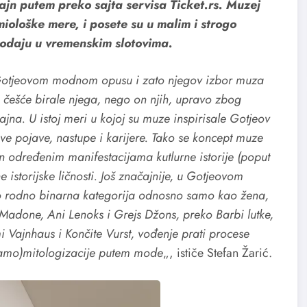
lajn putem preko sajta servisa Ticket.rs. Muzej
ološke mere, i posete su u malim i strogo
rodaju u vremenskim slotovima.
 Gotjeovom modnom opusu i zato njegov izbor muza
e češće birale njega, nego on njih, upravo zbog
ajna. U istoj meri u kojoj su muze inspirisale Gotjeov
ve pojave, nastupe i karijere. Tako se koncept muze
lon određenim manifestacijama kutlurne istorije (poput
istorijske ličnosti. Još značajnije, u Gotjeovom
kao rodno binarna kategorija odnosno samo kao žena,
Madone, Ani Lenoks i Grejs Džons, preko Barbi lutke,
i Vajnhaus i Končite Vurst, vođenje prati procese
samo)mitologizacije putem mode
„, ističe Stefan Žarić.