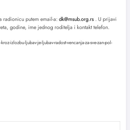
 na radionicu putem email-a:
dk@msub.org.rs
. U prijavi
eta, godine, ime jednog roditelja i kontakt telefon.
oz-izlozbu-ljubav-je-ljubav-radost-vencanja-za-sve-zan-pol-