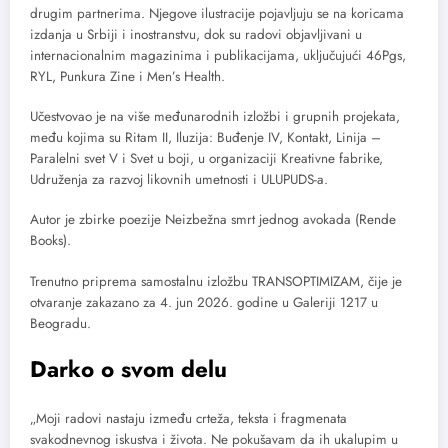
drugim partnerima. Njegove ilustracije pojavljuju se na koricama
izdanja u Srbiji i inostranstvu, dok su radovi objavljivani u
internacionalnim magazinima i publikacijama, uključujući 46Pgs,
RYL, Punkura Zine i Men’s Health.
Učestvovao je na više međunarodnih izložbi i grupnih projekata,
među kojima su Ritam II, Iluzija: Buđenje IV, Kontakt, Linija –
Paralelni svet V i Svet u boji, u organizaciji Kreativne fabrike,
Udruženja za razvoj likovnih umetnosti i ULUPUDS-a.
Autor je zbirke poezije Neizbežna smrt jednog avokada (Rende
Books).
Trenutno priprema samostalnu izložbu TRANSOPTIMIZAM, čije je
otvaranje zakazano za 4. jun 2026. godine u Galeriji 1217 u
Beogradu.
Darko o svom delu
„Moji radovi nastaju između crteža, teksta i fragmenata
svakodnevnog iskustva i života. Ne pokušavam da ih ukalupim u