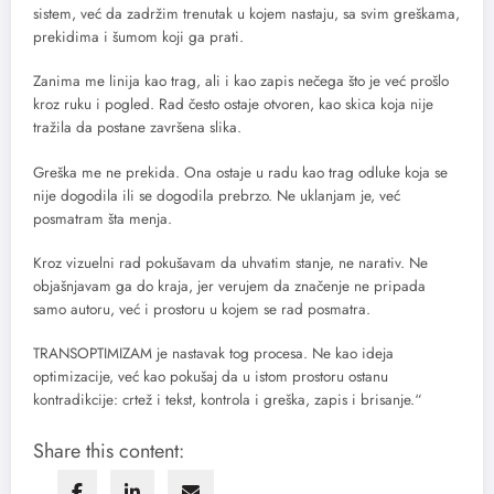
sistem, već da zadržim trenutak u kojem nastaju, sa svim greškama,
prekidima i šumom koji ga prati.
Zanima me linija kao trag, ali i kao zapis nečega što je već prošlo
kroz ruku i pogled. Rad često ostaje otvoren, kao skica koja nije
tražila da postane završena slika.
Greška me ne prekida. Ona ostaje u radu kao trag odluke koja se
nije dogodila ili se dogodila prebrzo. Ne uklanjam je, već
posmatram šta menja.
Kroz vizuelni rad pokušavam da uhvatim stanje, ne narativ. Ne
objašnjavam ga do kraja, jer verujem da značenje ne pripada
samo autoru, već i prostoru u kojem se rad posmatra.
TRANSOPTIMIZAM je nastavak tog procesa. Ne kao ideja
optimizacije, već kao pokušaj da u istom prostoru ostanu
kontradikcije: crtež i tekst, kontrola i greška, zapis i brisanje.“
Share this content: