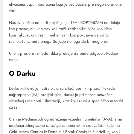
uhvaćena usput. Kao scena koja je već počela pre nego što smo je
videli.
Naslov izložbe ne nudi objašnjenje. TRANSOPTIMIZAM ne deluje
kao pravac, niti kao stav koji traži sledbenike. Više kao lična
konstrukcija, unutrašnji mehanizam koji pokušava da održi
ravnotežu između onoga što jeste i onoga što bi moglo biti.
U tom prostoru između, slika prestaje da bude odgovor. Postaje
stanje.
O Darku
Darko Mitrović je ilustrator, strip crtač, pesnik i pisac. Nekada
najprepoznatljiviji radijski glas, danas je primarno posvećen
vizuelnoj umetnosti i ilustraciji, kroz koju razvija specifičan autorski
izraz.
Član je Međunarodnog udruženja vizuelnih umetnika (IAVA), a na
međunarodnoj scene sarađuje sa američkim izdavačkim kućama
Gold Arrow Comics iz Detroita i Boink Comix iz Filadelfije, kao i