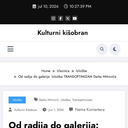
Skoči
jul 10, 2026
10:27:40 PM
na
sadržaj
Kulturni kišobran
Home
Ulaznica
Izložbe
Od radija do galerija: Izložba TRANSOPTIMIZAM Darka Mitrovića
,
,
Izložbe
Darko Mitrović
Izložba
Transoptimizam
Kulturni Kišobran
Jun 1, 2026
Od radija do galerija: