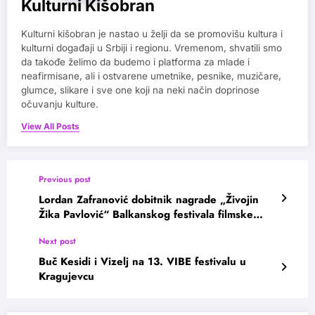
Kulturni Kišobran
Kulturni kišobran je nastao u želji da se promovišu kultura i
kulturni događaji u Srbiji i regionu. Vremenom, shvatili smo
da takođe želimo da budemo i platforma za mlade i
neafirmisane, ali i ostvarene umetnike, pesnike, muzičare,
glumce, slikare i sve one koji na neki način doprinose
očuvanju kulture.
View All Posts
Previous post
Lordan Zafranović dobitnik nagrade „Živojin
Žika Pavlović“ Balkanskog festivala filmske
režije
Next post
Buč Kesidi i Vizelj na 13. VIBE festivalu u
Kragujevcu