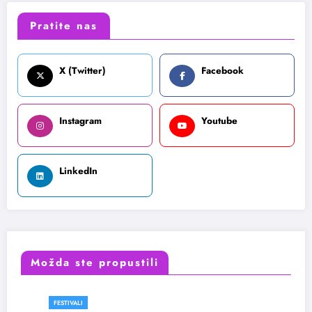
Pratite nas
X (Twitter)
Facebook
Instagram
Youtube
LinkedIn
Možda ste propustili
ESTIVALI
FES