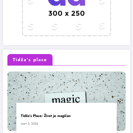
Tidža’s place
Tidža’s Place: Život je magičan
mart 5, 2026