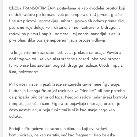
Izložba TRANSOPTIMIZAM postavljena je kao dvodelni prostor koji
ne deli radove po formatu, već po temperaturi. U prvom, giclée
fine art printovi uspostavljaju sabran, gotovo tih odnos prema slici,
površine koje deluju kontrolisano, ali ne i zatvoreno. U drugom,
radovi na platnu i papiru pomeraju taj odnos: materijal izlazi u
prvi plan, slika postaje neposrednija, a proces vidljiviji.
Tu linija više ne traži stabilnost. Luta, prekida se, ostaje. Površina
nosi tragove odluka koje nisu vraćene unazad. Ako prvi prostor
funkcioniše kao zadržan pogled, drugi ga razlaže. Uvodi impuls,
šum, neizvesnost.
Mitrovićev vizuelni jezik kreće se između savremene figuracije,
ilustracije i onoga što se još uvek naziva “fine art”, ali bez potrebe
da pripada bilo čemu od toga. Njegovi radovi balansiraju kontrolu
i impuls, jasnoću i šum. Figura se pojavljuje i nestaje, prostor je
često nestabilan, a boja funkcioniše više kao stanje nego kao
odluka.
Postoji nešto gotovo literarno u načinu na koji ovi radovi
komuniciraju, ne kao narativ, već kao fragment. Kao beleška