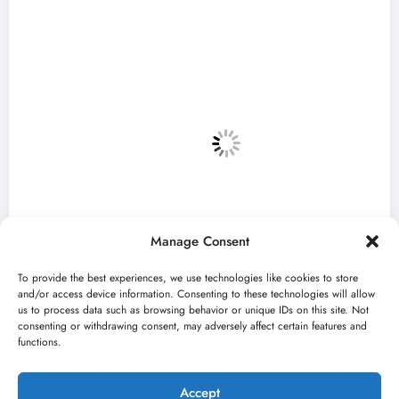
Manage Consent
To provide the best experiences, we use technologies like cookies to store
and/or access device information. Consenting to these technologies will allow
us to process data such as browsing behavior or unique IDs on this site. Not
consenting or withdrawing consent, may adversely affect certain features and
ajveći mali festival u Vojvodini“ i ovog
Zul
functions.
vgusta u Sremskoj Mitrovici
fin
n 23, 2026
jun 
Kulturni kišobran
Accept