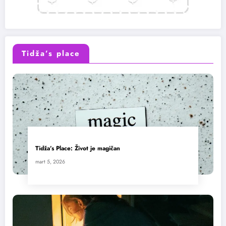
Tidža’s place
Tidža’s Place: Život je magičan
mart 5, 2026