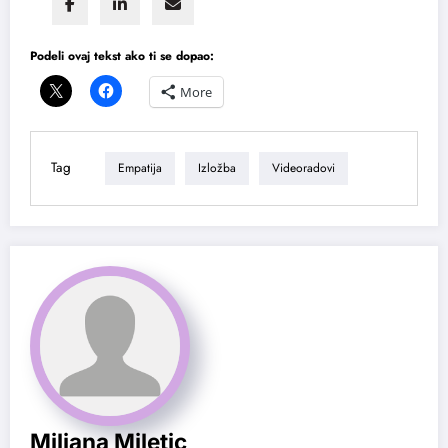
Podeli ovaj tekst ako ti se dopao:
More
Tag
Empatija
Izložba
Videoradovi
Miljana Miletic