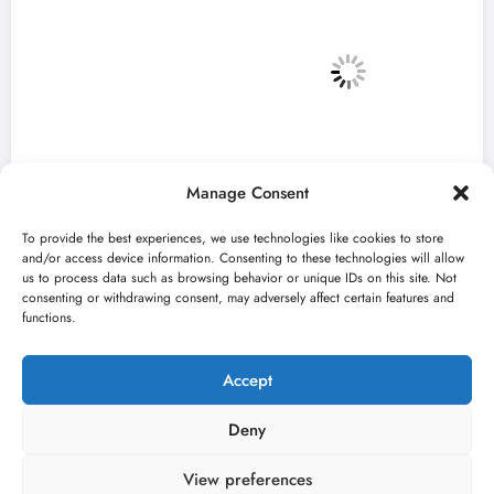
Manage Consent
To provide the best experiences, we use technologies like cookies to store
and/or access device information. Consenting to these technologies will allow
us to process data such as browsing behavior or unique IDs on this site. Not
consenting or withdrawing consent, may adversely affect certain features and
„Najveći mali festival u Vojvodini“ i ovog
functions.
avgusta u Sremskoj Mitrovici
jun 23, 2026
Kulturni kišobran
Accept
Deny
View preferences
O nama
Uslovi
Kontakt