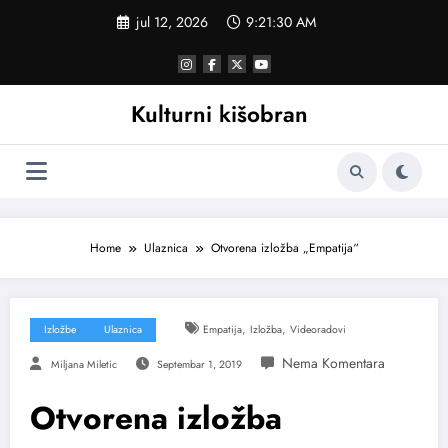
Skoči
jul 12, 2026
9:21:31 AM
na
sadržaj
Kulturni kišobran
Home
Ulaznica
Otvorena izložba „Empatija“
,
,
Izložbe
Ulaznica
Empatija
Izložba
Videoradovi
Miljana Miletic
Septembar 1, 2019
Otvorena izložba