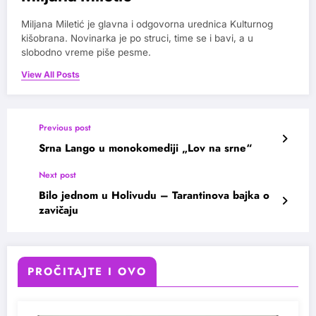
Miljana Miletić je glavna i odgovorna urednica Kulturnog
kišobrana. Novinarka je po struci, time se i bavi, a u
slobodno vreme piše pesme.
View All Posts
Previous post
Srna Lango u monokomediji „Lov na srne“
Next post
Bilo jednom u Holivudu – Tarantinova bajka o
zavičaju
PROČITAJTE I OVO