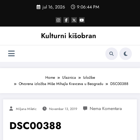
Skoči
jul 16, 2026
9:06:45 PM
na
sadržaj
Kulturni kišobran
Home
Ulaznica
Izložbe
Otvorena izložba Miše Mihajla Kravceva u Beogradu
DSC00388
Miljana Miletic
Novembar 13, 2019
DSC00388