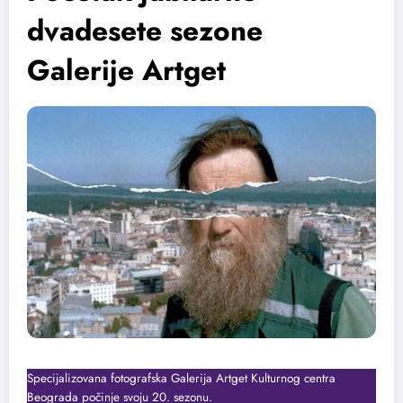
dvadesete sezone
Galerije Artget
Specijalizovana fotografska Galerija Artget Kulturnog centra
Beograda počinje svoju 20. sezonu.