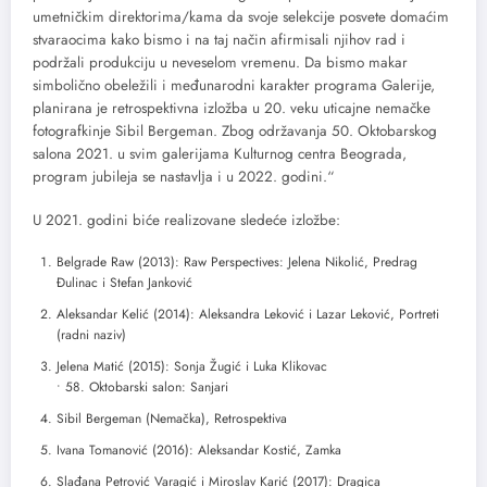
umetničkim direktorima/kama da svoje selekcije posvete domaćim
stvaraocima kako bismo i na taj način afirmisali njihov rad i
podržali produkciju u neveselom vremenu. Da bismo makar
simbolično obeležili i međunarodni karakter programa Galerije,
planirana je retrospektivna izložba u 20. veku uticajne nemačke
fotografkinje Sibil Bergeman. Zbog održavanja 50. Oktobarskog
salona 2021. u svim galerijama Kulturnog centra Beograda,
program jubileja se nastavlјa i u 2022. godini.“
U 2021. godini biće realizovane sledeće izložbe:
Belgrade Raw (2013): Raw Perspectives: Jelena Nikolić, Predrag
Đulinac i Stefan Janković
Aleksandar Kelić (2014): Aleksandra Leković i Lazar Leković, Portreti
(radni naziv)
Jelena Matić (2015): Sonja Žugić i Luka Klikovac
• 58. Oktobarski salon: Sanjari
Sibil Bergeman (Nemačka), Retrospektiva
Ivana Tomanović (2016): Aleksandar Kostić, Zamka
Slađana Petrović Varagić i Miroslav Karić (2017): Dragica