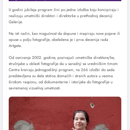
U godini jubileja program čini po jedna izložba koju koncipiraju i
realizuju umetnički direktori i direktorke u prethodnoj deceniji
Galerije.
Na isti način, kao mogućnost da dopune i mapiraju nove pojave ili
opuse u polјu fotografije, obeležena je i prva decenija rada
Artgeta.
Od osnivanja 2002. godine, pozivajući umetničke direktore/ke,
stručnjake u oblasti fotografije da u saradnji sa uredničkim timom
Centra kreiraju jednogodišnji program, na 266 izložbi do sada
predstavlјena su dela stotina domaćih i stranih autora u veoma
širokom rasponu, od dokumentarne i istorijske do fotografije u
savremenoj vizuelnoj umetnosti.