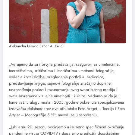
Aleksandra Lekovic (izbor A. Kelic)
„Verujemo da su i brojna predavanja, razgovori sa umetnicima,
teoretičarima, kritičarima i istoričarima umetnosti fotografije,
vođenja kroz izložbe, pregledanje portfolija, radionice,
predstavlјanje knjiga, sajmovi fotografije značajno doprineli
unapređenju prakse i razumevanju ovog sveprisutnog medija i
sveta savremene vizuelne umetnosti i kulture. Nadamo se da je u
tome važnu ulogu imala i 2005. godine pokrenuta specijalizovana
izdavačka delatnost kroz dve biblioteke Foto Artget – Teorija i Foto
Artget – Monografije 5 ½“, navodi se u saopštenju.
„Jubilarnu 20. sezonu počinjemo u izuzetno specifičnom okruženju
pandemije virusa COVID-19 i stoga smo predložili dosadašnjim