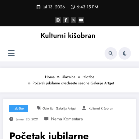
Skoči
jul 13, 2026
6:43:16 PM
na
sadržaj
Kulturni kišobran
Home
Ulaznica
Izložbe
Početak jubilarne dvadesete sezone Galerije Artget
,
Izložbe
Galerija
Galerija Artget
Kulturni Kišobran
Januar 20, 2021
Početak jubilarne