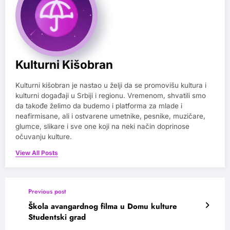
Kulturni Kišobran
Kulturni kišobran je nastao u želji da se promovišu kultura i
kulturni događaji u Srbiji i regionu. Vremenom, shvatili smo
da takođe želimo da budemo i platforma za mlade i
neafirmisane, ali i ostvarene umetnike, pesnike, muzičare,
glumce, slikare i sve one koji na neki način doprinose
očuvanju kulture.
View All Posts
Previous post
Škola avangardnog filma u Domu kulture
Studentski grad