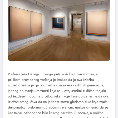
Profesor Ješa Denegri i ovoga puta vodi kroz ovu izložbu, a
prilikom prethodnog vođenja je istakao da je ova izložba
izuzetno važna jer je obuhvatila dva aktera različitih generacija,
jednog poimanja umetnosti koje se u ovoj sredini ciklično radjalo
od šezdesetih godina prošlog veka i koje traje do danas, te da ova
izložba omogućava da na jednom mestu gledamo slike koje zrače
duhovnošću, bistorinom, čistoćom i elanom, uprkos činjenici da su
kao takve, oslobođene bilo kakvog narativa ili poruke, a obično