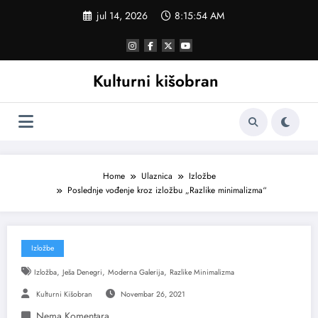
Skoči
jul 14, 2026
8:15:55 AM
na
sadržaj
Kulturni kišobran
Home
Ulaznica
Izložbe
Poslednje vođenje kroz izložbu „Razlike minimalizma“
Izložbe
,
,
,
Izložba
Ješa Denegri
Moderna Galerija
Razlike Minimalizma
Kulturni Kišobran
Novembar 26, 2021