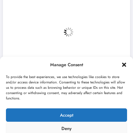
Manage Consent
To provide the best experiences, we use technologies like cookies to store
and/or access device information. Consenting to these technologies will allow
us to process data such as browsing behavior or unique IDs on this site. Not
consenting or withdrawing consent, may adversely affect certain features and
tvara 59. Bitef u
„Najveći mali festiva
functions.
avgusta u Sremskoj M
jun 23, 2026
bran
Kulturni kišobr
Accept
Deny