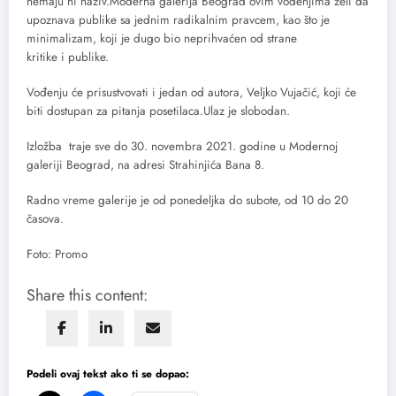
nemaju ni naziv.Moderna galerija Beograd ovim vođenjima želi da
upoznava publike sa jednim radikalnim pravcem, kao što je
minimalizam, koji je dugo bio neprihvaćen od strane
kritike i publike.
Vođenju će prisustvovati i jedan od autora, Veljko Vujačić, koji će
biti dostupan za pitanja posetilaca.Ulaz je slobodan.
Izložba traje sve do 30. novembra 2021. godine u Modernoj
galeriji Beograd, na adresi Strahinjića Bana 8.
Radno vreme galerije je od ponedeljka do subote, od 10 do 20
časova.
Foto: Promo
Share this content:
Podeli ovaj tekst ako ti se dopao: