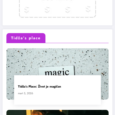
Tidža’s place
Tidža’s Place: Život je magičan
mart 5, 2026