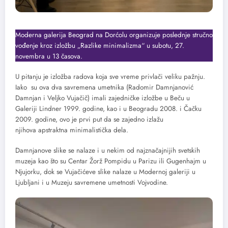
Moderna galerija Beograd na Dorćolu organizuje poslednje stručno
vođenje kroz izložbu „Razlike minimalizma“ u subotu, 27.
novembra u 13 časova.
U pitanju je izložba radova koja sve vreme privlači veliku pažnju.
Iako su ova dva savremena umetnika (Radomir Damnjanović
Damnjan i Veljko Vujačič) imali zajedničke izložbe u Beču u
Galeriji Lindner 1999. godine, kao i u Beogradu 2008. i Čačku
2009. godine, ovo je prvi put da se zajedno izlažu
njihova apstraktna minimalistička dela.
Damnjanove slike se nalaze i u nekim od najznačajnijih svetskih
muzeja kao što su Centar Žorž Pompidu u Parizu ili Gugenhajm u
Njujorku, dok se Vujačićeve slike nalaze u Modernoj galeriji u
Ljubljani i u Muzeju savremene umetnosti Vojvodine.