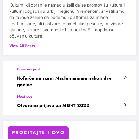
Kulturni kišobran je nastao u želji da se promovišu kultura i
kulturni događaji u Srbiji i regionu. Vremenom, shvatili smo
da takođe želimo da budemo i platforma za mlade i
neafirmisane, ali i ostvarene umetnike, pesnike, muzičare,
glumce, slikare i sve one koji na neki način doprinose
očuvanju kulture.
View All Posts
Previous post
Koferče na sceni Madlenianuma nakon dve
godine
Next post
Otvorene prijave za MENT 2022
PROČITAJTE I OVO