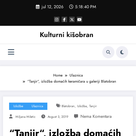
Skoči
jul 12, 2026
5:18:41 PM
na
sadržaj
Kulturni kišobran
Home
Ulaznica
“Tanjir“, izložba domaćih keramičara u galeriji Blatobran
,
,
Izložbe
Ulaznica
Blatobran
Izložba
Tanjir
Miljana Miletic
Avgust 3, 2019
“Tanjir“, izložba domaćih