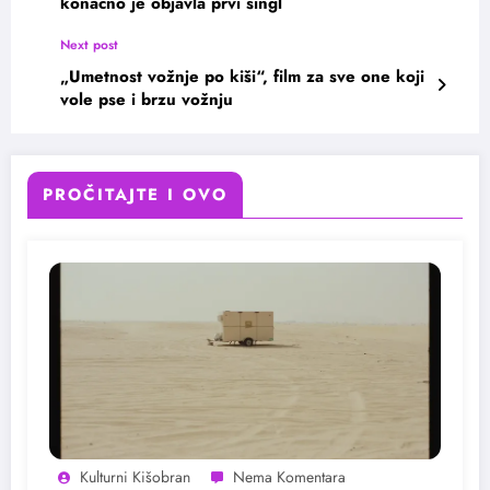
konačno je objavla prvi singl
Next post
„Umetnost vožnje po kiši“, film za sve one koji
vole pse i brzu vožnju
PROČITAJTE I OVO
Kulturni Kišobran