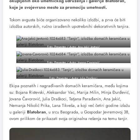
okupljenih oko umetničkog udruženja i galerije Blatobran,
koje je svojevrsno mesto za promociju umetnosti.
Tokom avgusta biće organizovano nekoliko izložbi, a prva će biti
izložba autorskih, ručno izrađenih upotrebnihi dekorativnih tanjira.
Foto: Preventer / Autor: Ana Jakić Jevtović
Foto: Preventer / Autor: Jovana Cavorović
Foto: Preventer / Autor: Julia Draškoci
Ekipa poznatih i nagrađivanih domaćih keramičara, među kojima
su: Bojana Ristevski, Aleksandar Vac, Marija Milin, Minja Đurđević,
Jovana Čavorović, Julia Draškoci, Tatjana Parađanin, Ana Jakić,
Nemanja Nikolić Prika, Lana Tikveša, a koji već četiri godine izlažu
u galeriji
Blatobran
, u srcu Beograda, u Gospodar Jevremovoj 38,
ovom prilikom će prikazati svoja originalna rešenja na temu tanjir.