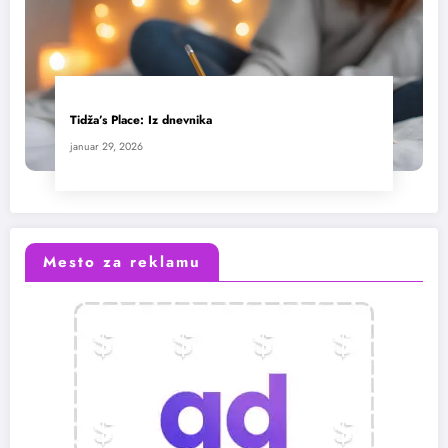
Tidža’s Place: Iz dnevnika
januar 29, 2026
Mesto za reklamu