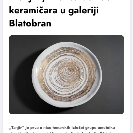
keramičara u galeriji
Blatobran
„Tanjir“ je prva u nizu tematskih izložbi grupe umetnika