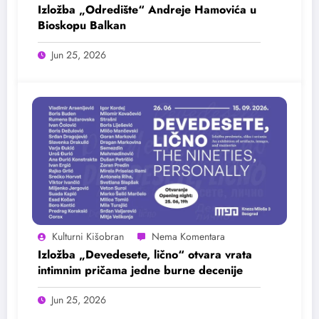
Izložba „Odredište“ Andreje Hamovića u
Bioskopu Balkan
Jun 25, 2026
Kulturni Kišobran
Izložba „Devedesete, lično“ otvara vrata
intimnim pričama jedne burne decenije
Jun 25, 2026