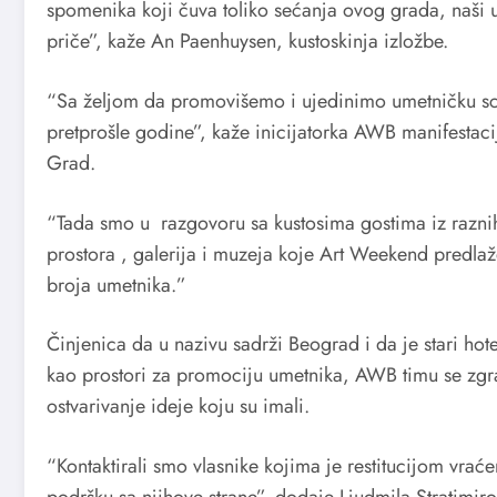
spomenika koji čuva toliko sećanja ovog grada, naši u
priče”, kaže An Paenhuysen, kustoskinja izložbe.
“Sa željom da promovišemo i ujedinimo umetničku s
pretprošle godine”, kaže inicijatorka AWB manifestaci
Grad.
“Tada smo u razgovoru sa kustosima gostima iz raznih
prostora , galerija i muzeja koje Art Weekend predlaž
broja umetnika.”
Činjenica da u nazivu sadrži Beograd i da je stari hot
kao prostori za promociju umetnika, AWB timu se zgra
ostvarivanje ideje koju su imali.
“Kontaktirali smo vlasnike kojima je restitucijom vrać
podršku sa njihove strane”, dodaje Ljudmila Stratimiro