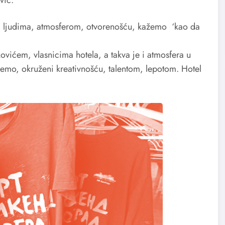
, ljudima, atmosferom, otvorenošću, kažemo ‘kao da
vićem, vlasnicima hotela, a takva je i atmosfera u
mo, okruženi kreativnošću, talentom, lepotom. Hotel