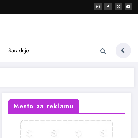
i
Saradnje
Mesto za reklamu