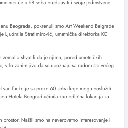
metnici će u 68 soba predstaviti i svoje jedinstvene
cenu Beograda, pokrenuli smo Art Weekend Belgrade
je Ljudmila Stratimirović, umetnička direktorka KC
 zemalja shvatili da je njima, pored umetničkih
e, vrlo zanimljivo da se upoznaju sa radom što većeg
el van funkcije sa preko 60 soba koje mogu poslužiti
da Hotela Beograd učinila kao odlična lokacija za
en prostor. Naišli smo na neverovatno interesovanje i
vić.