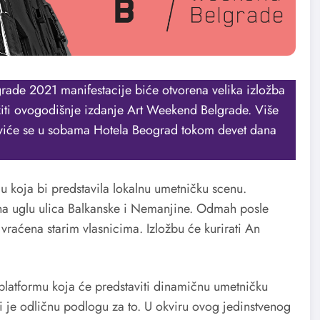
rade 2021 manifestacije biće otvorena velika izložba
iti ovogodišnje izdanje Art Weekend Belgrade. Više
aviće se u sobama Hotela Beograd tokom devet dana
 koja bi predstavila lokalnu umetničku scenu.
 na uglu ulica Balkanske i Nemanjine. Odmah posle
vraćena starim vlasnicima. Izložbu će kurirati An
platformu koja će predstaviti dinamičnu umetničku
i je odličnu podlogu za to. U okviru ovog jedinstvenog