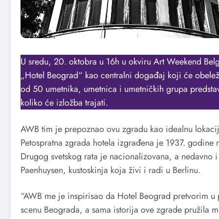
U sredu, 20. oktobra u 16h u okviru Art Weekend Belg
„Hotel Beograd“ kao centralni događaj koji će obelež
od 50 umetnika, umetnica i umetničkih grupa predst
koliko će izložba trajati.
AWB tim je prepoznao ovu zgradu kao idealnu lokaciju
Petospratna zgrada hotela izgrađena je 1937. godine
Drugog svetskog rata je nacionalizovana, a nedavno i 
Paenhuysen, kustoskinja koja živi i radi u Berlinu.
“AWB me je inspirisao da Hotel Beograd pretvorim u 
scenu Beograda, a sama istorija ove zgrade pružila m