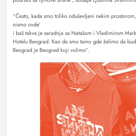
“Često, kada smo toliko oduševljeni nekim prostorom
nismo ovde’
i baš takva je saradnja sa Natašom i Vladimirom Marko
Hotelu Beograd. Kao da smo tamo gde želimo da bude
Beograd je Beograd koji volimo”.