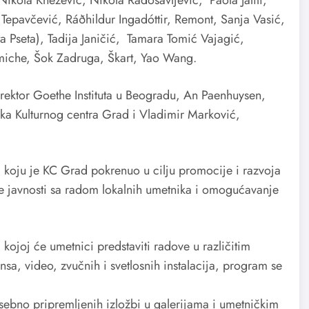
Tepavčević, Ráðhildur Ingadóttir, Remont, Sanja Vasić,
a Pseta), Tadija Janičić, Tamara Tomić Vajagić,
miche, Šok Zadruga, Škart, Yao Wang.
irektor Goethe Instituta u Beogradu, An Paenhuysen,
orka Kulturnog centra Grad i Vladimir Marković,
 koju je KC Grad pokrenuo u cilju promocije i razvoja
 javnosti sa radom lokalnih umetnika i omogućavanje
kojoj će umetnici predstaviti radove u različitim
nsa, video, zvučnih i svetlosnih instalacija, program se
bno pripremljenih izložbi u galerijama i umetničkim