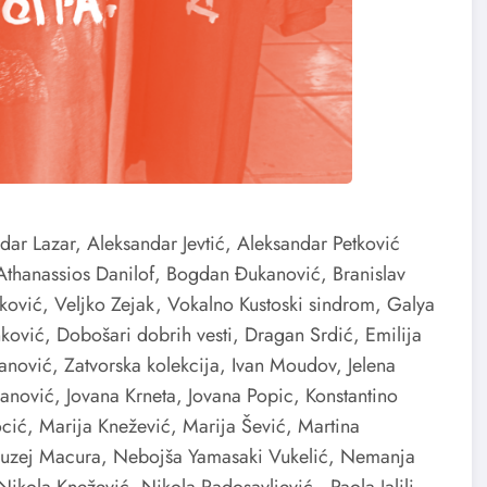
dar Lazar, Aleksandar Jevtić, Aleksandar Petković
Athanassios Danilof, Bogdan Đukanović, Branislav
čković, Veljko Zejak, Vokalno Kustoski sindrom, Galya
vić, Dobošari dobrih vesti, Dragan Srdić, Emilija
janović, Zatvorska kolekcija, Ivan Moudov, Jelena
vanović, Jovana Krneta, Jovana Popic, Konstantino
ocić, Marija Knežević, Marija Šević, Martina
 Muzej Macura, Nebojša Yamasaki Vukelić, Nemanja
ikola Knežević, Nikola Radosavljević, Paola Jalili,