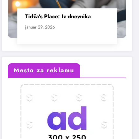
Tidža’s Place: Iz dnevnika
januar 29, 2026
Mesto za reklamu