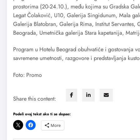
prostorima (20-24.10.), među kojima su Gradska Gale
Legat Čolaković, U10, Galerija Singidunum, Mala ga
Galerija Blatobran, Galerija Rima, Institut Servantes, 
Beograda, Umetnička galerija Stara kapetanija, Matri
Program u Hotelu Beograd obuhvatiće i gostovanja vod
savremene umetnosti, razgovore i predstavljanja kustos
Foto: Promo
Share this content:
Podeli ovaj tekst ako ti se dopao:
More