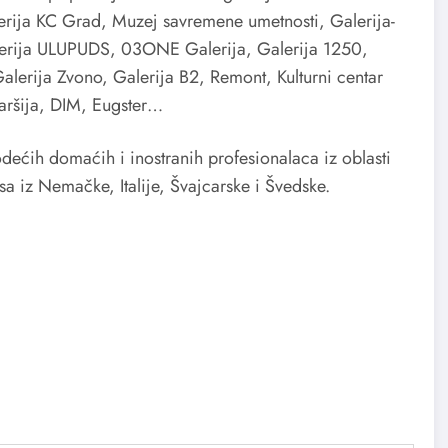
rija KC Grad, Muzej savremene umetnosti, Galerija-
lerija ULUPUDS, 03ONE Galerija, Galerija 1250,
Galerija Zvono, Galerija B2, Remont, Kulturni centar
jaršija, DIM, Eugster…
ećih domaćih i inostranih profesionalaca iz oblasti
a iz Nemačke, Italije, Švajcarske i Švedske.