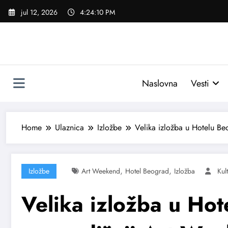
Skoči
jul 12, 2026
4:24:11 PM
na
sadržaj
Naslovna
Vesti
Home
Ulaznica
Izložbe
Velika izložba u Hotelu B
,
,
Izložbe
Art Weekend
Hotel Beograd
Izložba
Kul
Velika izložba u Ho