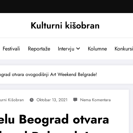
Kulturni kišobran
Festivali
Reportaže
Intervju
Kolumne
Konkurs
eograd otvara ovogodišnji Art Weekend Belgrade!
turni Kišobran
Oktobar 13, 2021
telu Beograd otvara