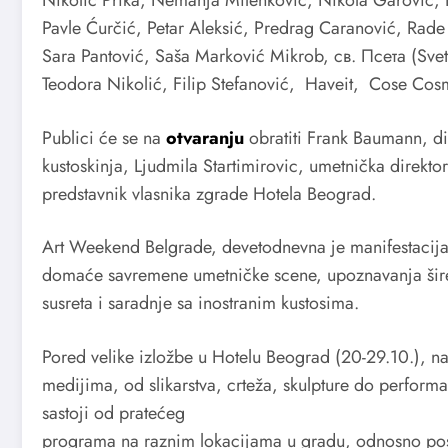
Pavle Ćurčić, Petar Aleksić, Predrag Caranović, Rade 
Sara Pantović, Saša Marković Mikrob, св. Псета (Svet
Teodora Nikolić, Filip Stefanović, Haveit, Cose Cos
Publici će se na
otvaranju
obratiti Frank Baumann, d
kustoskinja, Ljudmila Startimirovic, umetnička direkt
predstavnik vlasnika zgrade Hotela Beograd.
Art Weekend Belgrade, devetodnevna je manifestacija
domaće savremene umetničke scene, upoznavanja šire
susreta i saradnje sa inostranim kustosima.
Pored velike izložbe u Hotelu Beograd (20-29.10.), na 
medijima, od slikarstva, crteža, skulpture do performa
sastoji od pratećeg
programa na raznim lokacijama u gradu, odnosno pose