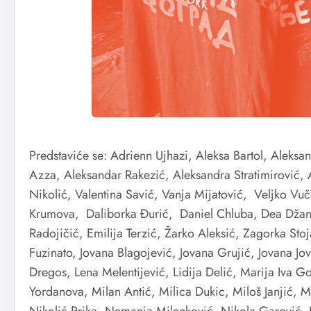
Predstaviće se: Adrienn Ujhazi, Aleksa Bartol, Aleksan
Azza, Aleksandar Rakezić, Aleksandra Stratimirović, 
Nikolić, Valentina Savić, Vanja Mijatović, Veljko Vu
Krumova, Daliborka Đurić, Daniel Chluba, Dea Džanko
Radojičić, Emilija Terzić, Žarko Aleksić, Zagorka Sto
Fuzinato, Jovana Blagojević, Jovana Grujić, Jovana Jo
Dregos, Lena Melentijević, Lidija Delić, Marija Iva G
Yordanova, Milan Antić, Milica Dukic, Miloš Janjić,
Nikolić Prika, Nemanja Milenković, Nikola Garović, N