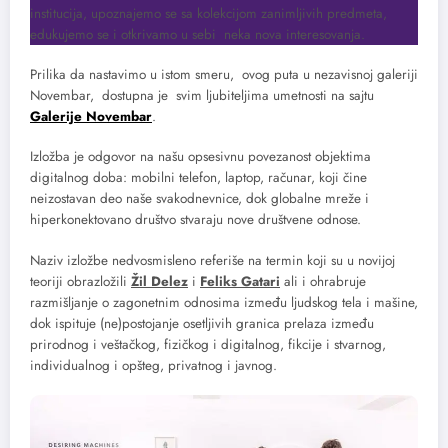
institucija, upoznajemo se sa kolekcijom zanimljivih predmeta,
edukujemo se i otkrivamo u sebi neka nova interesovanja.
Prilika da nastavimo u istom smeru, ovog puta u nezavisnoj galeriji
Novembar, dostupna je svim ljubiteljima umetnosti na sajtu
Galerije Novembar
.
Izložba je odgovor na našu opsesivnu povezanost objektima
digitalnog doba: mobilni telefon, laptop, računar, koji čine
neizostavan deo naše svakodnevnice, dok globalne mreže i
hiperkonektovano društvo stvaraju nove društvene odnose.
Naziv izložbe nedvosmisleno referiše na termin koji su u novijoj
teoriji obrazložili
Žil Delez
i
Feliks Gatari
ali i ohrabruje
razmišljanje o zagonetnim odnosima između ljudskog tela i mašine,
dok ispituje (ne)postojanje osetljivih granica prelaza između
prirodnog i veštačkog, fizičkog i digitalnog, fikcije i stvarnog,
individualnog i opšteg, privatnog i javnog.