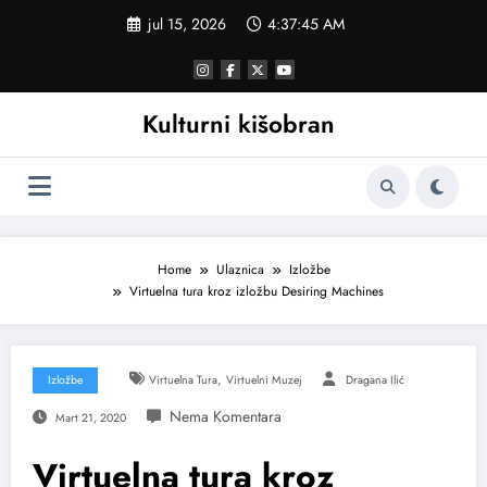
Skoči
jul 15, 2026
4:37:46 AM
na
sadržaj
Kulturni kišobran
Home
Ulaznica
Izložbe
Virtuelna tura kroz izložbu Desiring Machines
,
Izložbe
Virtuelna Tura
Virtuelni Muzej
Dragana Ilić
Mart 21, 2020
Virtuelna tura kroz