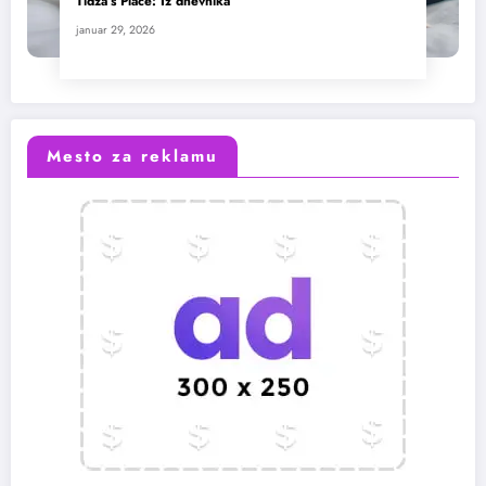
Tidža’s Place: Iz dnevnika
januar 29, 2026
Mesto za reklamu