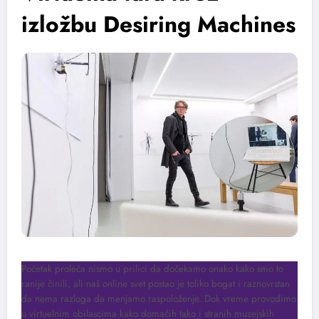
izložbu Desiring Machines
Početak proleća nismo u prilici da dočekamo onako kako smo to
ranije činili, ali naš online svet postao je toliko bogat i raznovrstan
da nema razloga da menjamo raspoloženje. Dok vreme provodimo
u virtuelnim obilascima kako domaćih tako i stranih muzejskih