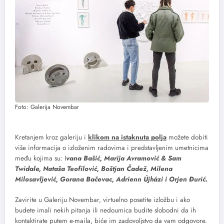
Foto: Galerija Novembar
Kretanjem kroz galeriju i
klikom na istaknuta polja
možete dobiti
više informacija o izloženim radovima i predstavljenim umetnicima
među kojima su: I
vana Bašić, Marija Avramović & Sam
Twidale, Nataša Teofilović, Boštjan Čadež, Milena
Milosavljević, Gorana Bačevac, Adrienn Újházi i Orjen Đurić.
Zavirite u Galeriju Novembar, virtuelno posetite izložbu i ako
budete imali nekih pitanja ili nedoumica budite slobodni da ih
kontaktirate putem e-maila, biće im zadovoljstvo da vam odgovore.