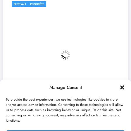
FESTIVALI
Manage Consent
To provide the best experiences, we use technologies like cookies to store
and/or access device information. Consenting to these technologies will allow
us to process data such as browsing behavior or unique IDs on this site. Not
consenting or withdrawing consent, may adversely affect certain features and
f u
„Najveći mali festival u Vojvodini“ 
functions.
avgusta u Sremskoj Mitrovici