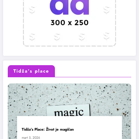
Tidža’s place
Tidža’s Place: Život je magičan
mart 5, 2026