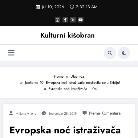
Skoči
jul 10, 2026
2:32:13 AM
na
sadržaj
Kulturni kišobran
Home
Ulaznica
Jubilarna 10. Evropska noć istraživača oduševila celu Srbiju!
Evropska noć istraživača – 04
Miljana Miletic
Septembar 28, 2019
Evropska noć istraživača