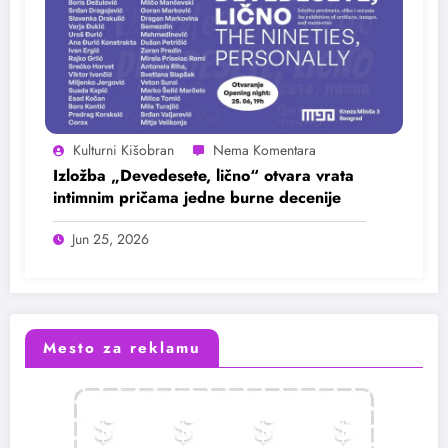
Kulturni Kišobran
Izložba „Devedesete, lično“ otvara vrata
intimnim pričama jedne burne decenije
Jun 25, 2026
Mesto za reklamu