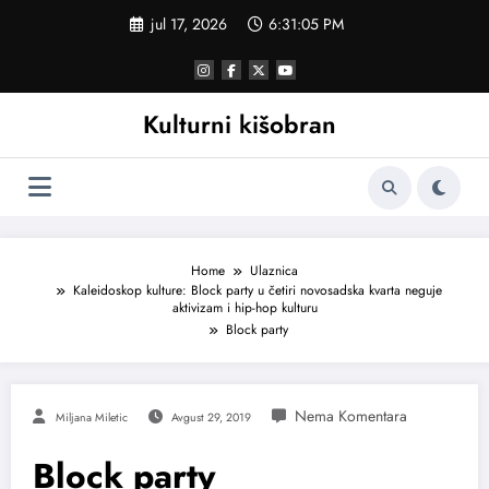
Skoči
jul 17, 2026
6:31:06 PM
na
sadržaj
Kulturni kišobran
Home
Ulaznica
Kaleidoskop kulture: Block party u četiri novosadska kvarta neguje
aktivizam i hip-hop kulturu
Block party
Miljana Miletic
Avgust 29, 2019
Block party