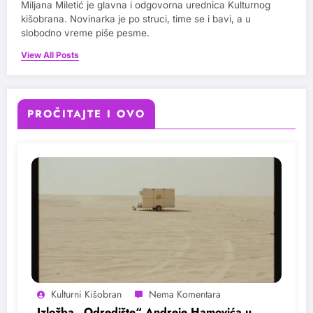
Miljana Miletić je glavna i odgovorna urednica Kulturnog
kišobrana. Novinarka je po struci, time se i bavi, a u
slobodno vreme piše pesme.
View All Posts
PROČITAJTE I OVO
Kulturni Kišobran
Izložba „Odredište“ Andreje Hamovića u