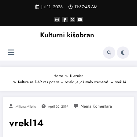
Skoči
jul 11, 2026
11:37:45 AM
na
sadržaj
Kulturni kišobran
Home
Ulaznica
Kultura na DAR vas poziva – ostalo je još malo vremena!
vrekl14
Miljana Miletic
April 20, 2019
vrekl14