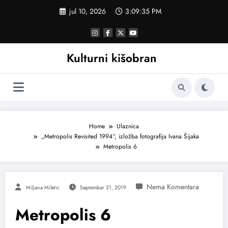
Skoči
jul 10, 2026
3:09:36 PM
na
sadržaj
Kulturni kišobran
Home
Ulaznica
„Metropolis Revisited 1994“, izložba fotografija Ivana Šijaka
Metropolis 6
Miljana Miletic
Septembar 21, 2019
Metropolis 6