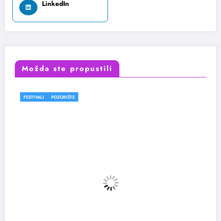
LinkedIn
Možda ste propustili
OZORIŠTE
FESTIVALI