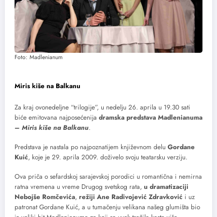
Foto: Madlenianum
Miris kiše na Balkanu
Za kraj ovonedeljne “trilogije”, u nedelju 26. aprila u 19.30 sati
biće emitovana najposećenija
dramska predstava Madlenianuma
–
Miris kiše na Balkanu
.
Predstava je nastala po najpoznatijem književnom delu
Gordane
Kuić
, koje je 29. aprila 2009. doživelo svoju teatarsku verziju.
Ova priča o sefardskoj sarajevskoj porodici u romantična i nemirna
ratna vremena u vreme Drugog svetskog rata,
u dramatizaciji
Nebojše Romčevića
,
režiji Ane Radivojević Zdravković
i uz
patronat Gordane Kuić, a u tumačenju velikana našeg glumišta bio