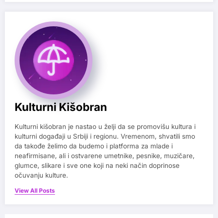
Kulturni Kišobran
Kulturni kišobran je nastao u želji da se promovišu kultura i
kulturni događaji u Srbiji i regionu. Vremenom, shvatili smo
da takođe želimo da budemo i platforma za mlade i
neafirmisane, ali i ostvarene umetnike, pesnike, muzičare,
glumce, slikare i sve one koji na neki način doprinose
očuvanju kulture.
View All Posts