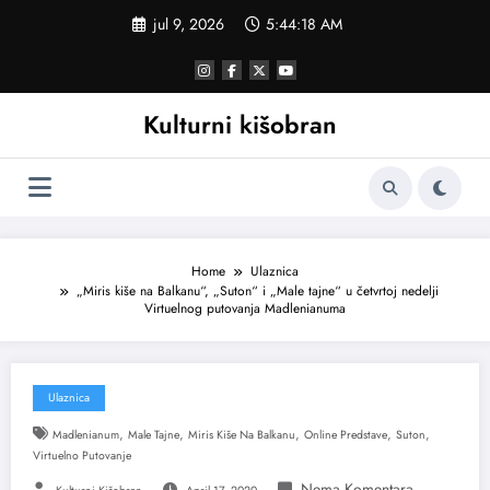
Skoči
jul 9, 2026
5:44:19 AM
na
sadržaj
Kulturni kišobran
Home
Ulaznica
„Miris kiše na Balkanu“, „Suton“ i „Male tajne“ u četvrtoj nedelji
Virtuelnog putovanja Madlenianuma
Ulaznica
,
,
,
,
,
Madlenianum
Male Tajne
Miris Kiše Na Balkanu
Online Predstave
Suton
Virtuelno Putovanje