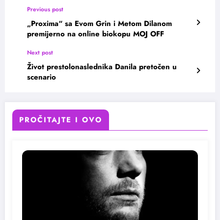
Previous post
„Proxima“ sa Evom Grin i Metom Dilanom
premijerno na online biokopu MOJ OFF
Next post
Život prestolonaslednika Danila pretočen u
scenario
PROČITAJTE I OVO