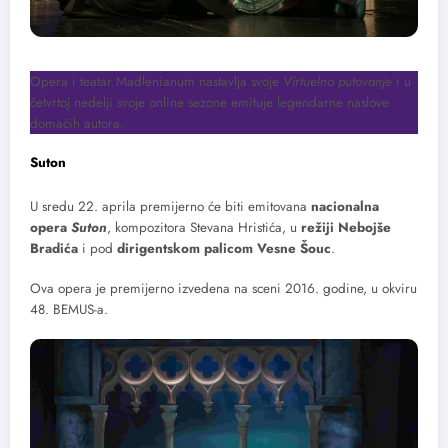
Opera i teatar Madlenianum nastavlja svoje
Virtuelno putovanje
i u
četvrtoj nedelji svoje online sezone emituje legendarne naslove
domaćih autora.
Suton
U sredu 22. aprila premijerno će biti emitovana
nacionalna
opera
Suton
, kompozitora Stevana Hristića, u
režiji Nebojše
Bradića
i pod
dirigentskom palicom Vesne Šouc
.
Ova opera je premijerno izvedena na sceni 2016. godine, u okviru
48. BEMUS-a.