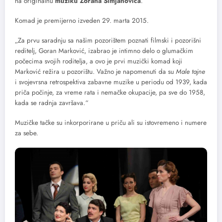
na originalnu
muziku Zorana Simjanovića
.
Komad je premijerno izveden 29. marta 2015.
„Za prvu saradnju sa našim pozorištem poznati filmski i pozorišni
reditelj, Goran Marković, izabrao je intimno delo o glumačkim
počecima svojih roditelja, a ovo je prvi muzički komad koji
Marković režira u pozorištu. Važno je napomenuti da su
Male tajne
i svojevrsna retrospektiva zabavne muzike u periodu od 1939, kada
priča počinje, za vreme rata i nemačke okupacije, pa sve do 1958,
kada se radnja završava.“
Muzičke tačke su inkorporirane u priču ali su istovremeno i numere
za sebe.