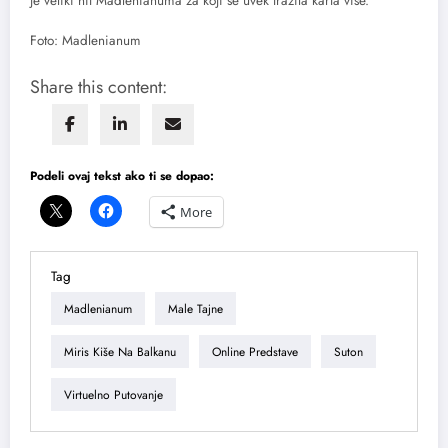
je veliki hit Madlenianuma za koji se uvek tražila karta više.
Foto: Madlenianum
Share this content:
Podeli ovaj tekst ako ti se dopao:
More
Tag
Madlenianum
Male Tajne
Miris Kiše Na Balkanu
Online Predstave
Suton
Virtuelno Putovanje