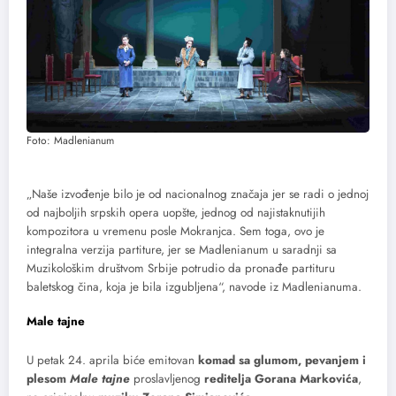
Foto: Madlenianum
„Naše izvođenje bilo je od nacionalnog značaja jer se radi o jednoj
od najboljih srpskih opera uopšte, jednog od najistaknutijih
kompozitora u vremenu posle Mokranjca. Sem toga, ovo je
integralna verzija partiture, jer se Madlenianum u saradnji sa
Muzikološkim društvom Srbije potrudio da pronađe partituru
baletskog čina, koja je bila izgubljena“, navode iz Madlenianuma.
Male tajne
U petak 24. aprila biće emitovan
komad sa glumom, pevanjem i
plesom
Male tajne
proslavljenog
reditelja Gorana Markovića
,