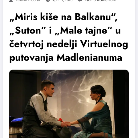
Kulturni Kišobran
April 17, 2020
„Miris kiše na Balkanu“,
„Suton“ i „Male tajne“ u
četvrtoj nedelji Virtuelnog
putovanja Madlenianuma