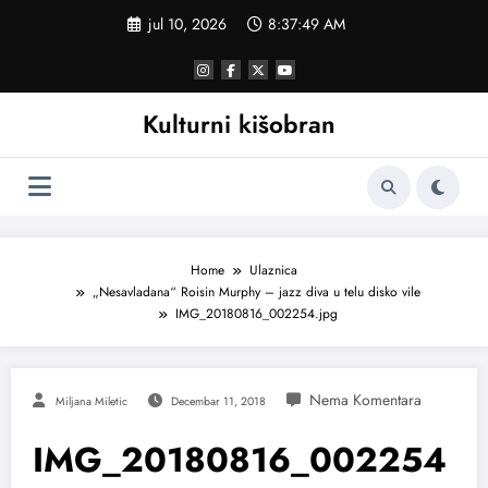
Skoči
jul 10, 2026
8:37:49 AM
na
sadržaj
Kulturni kišobran
Home
Ulaznica
„Nesavladana“ Roisin Murphy – jazz diva u telu disko vile
IMG_20180816_002254.jpg
Miljana Miletic
Decembar 11, 2018
IMG_20180816_002254