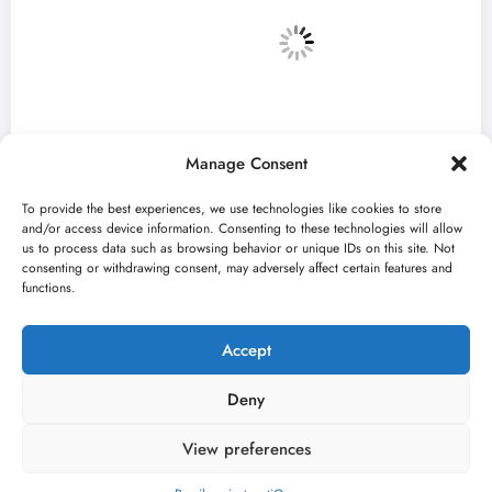
Manage Consent
To provide the best experiences, we use technologies like cookies to store
and/or access device information. Consenting to these technologies will allow
us to process data such as browsing behavior or unique IDs on this site. Not
consenting or withdrawing consent, may adversely affect certain features and
„Predmet Medeja“ otvara 59. Bitef u
functions.
septembru
jun 24, 2026
Kulturni kišobran
Accept
Deny
View preferences
O nama
Uslovi
Kontakt
2026
Kulturni kišobran
| Powered By
SpiceThemes