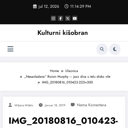
Skoči
jul 12, 2026
11:14:29 PM
na
sadržaj
Kulturni kišobran
Home
Ulaznica
„Nesavladana“ Roisin Murphy – jazz diva u telu disko vile
IMG_20180816_010423-225×300
Miljana Miletic
Januar 18, 2019
IMG_20180816_010423-