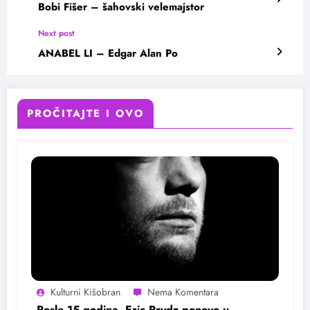
Bobi Fišer – šahovski velemajstor
Next post
ANABEL LI – Edgar Alan Po
PROČITAJTE I OVO
Kulturni Kišobran
Posle 15 godina, Eric Prydz ponovo u