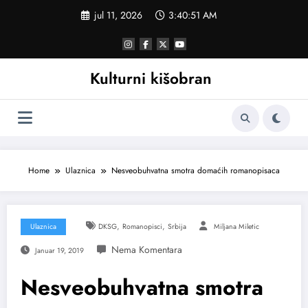
Skoči
jul 11, 2026
3:40:51 AM
na
sadržaj
Kulturni kišobran
Home
Ulaznica
Nesveobuhvatna smotra domaćih romanopisaca
,
,
Ulaznica
DKSG
Romanopisci
Srbija
Miljana Miletic
Januar 19, 2019
Nesveobuhvatna smotra