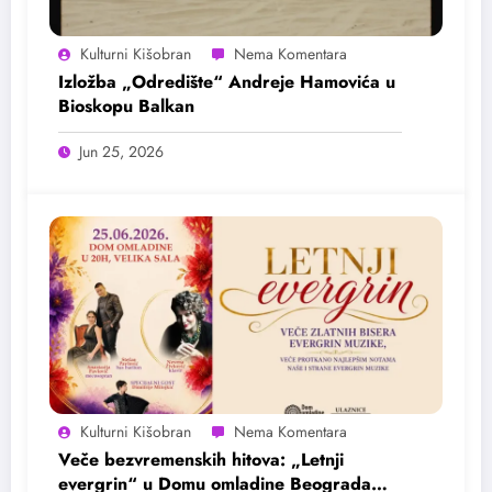
Kulturni Kišobran
Izložba „Odredište“ Andreje Hamovića u
Bioskopu Balkan
Jun 25, 2026
Kulturni Kišobran
Veče bezvremenskih hitova: „Letnji
evergrin“ u Domu omladine Beograda