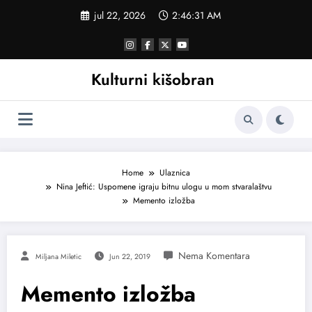
Skoči
jul 22, 2026
2:46:31 AM
na
sadržaj
Kulturni kišobran
Home
Ulaznica
Nina Jeftić: Uspomene igraju bitnu ulogu u mom stvaralaštvu
Memento izložba
Miljana Miletic
Jun 22, 2019
Memento izložba