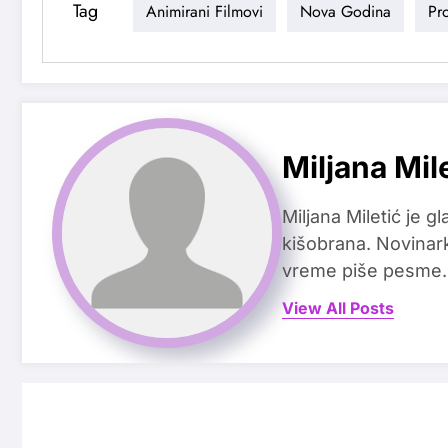
Tag
Animirani Filmovi
Nova Godina
Pr
Miljana Mil
Miljana Miletić je 
kišobrana. Novinark
vreme piše pesme.
View All Posts