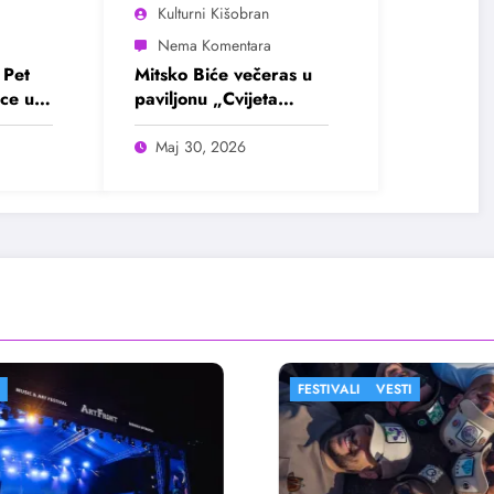
Kulturni Kišobran
 Pet
Mitsko Biće večeras u
ce u
paviljonu „Cvijeta
Zuzorić“
Maj 30, 2026
FESTIVALI
VESTI
FESTIVALI