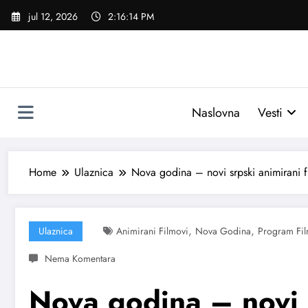
Skoči
jul 12, 2026
2:16:15 PM
na
sadržaj
Naslovna
Vesti
Home
Ulaznica
Nova godina – novi srpski animirani f
,
,
Ulaznica
Animirani Filmovi
Nova Godina
Program Fi
Nova godina – novi s