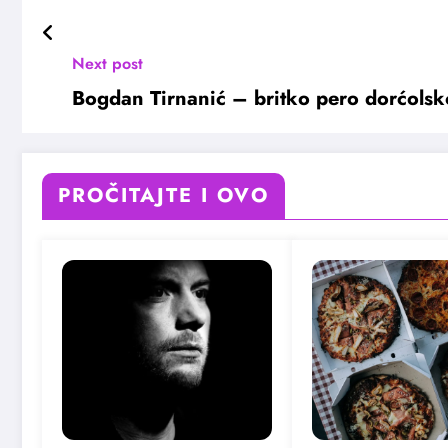
Next post
Bogdan Tirnanić – britko pero dorćols
PROČITAJTE I OVO