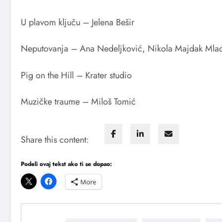
U plavom ključu – Jelena Bešir
Neputovanja – Ana Nedeljković, Nikola Majdak Mla
Pig on the Hill – Krater studio
Muzičke traume – Miloš Tomić
Share this content:
Podeli ovaj tekst ako ti se dopao:
More