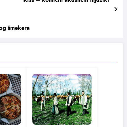
kog šmekera