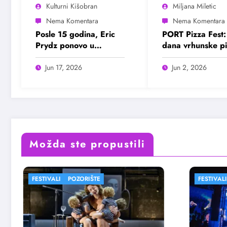
Kulturni Kišobran
Miljana Miletic
Posle 15 godina, Eric
PORT Pizza Fest:
Prydz ponovo u
dana vrhunske pi
Beogradu
Beogradu
Jun 17, 2026
Jun 2, 2026
Možda ste propustili
FESTIVALI