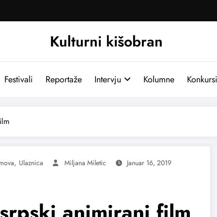
Kulturni kišobran
Festivali
Reportaže
Intervju
Kolumne
Konkurs
ilm
,
lmova
Ulaznica
Miljana Miletic
Januar 16, 2019
rpski animirani film