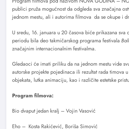
Program filmova pod nazivom NOVA GODINA – NOVI 
publici pruža mogućnost da odgleda sva značajna ostv
jednom mestu, ali i autorima filmova da se okupe i d
U sredu, 16. januara u 20 časova biće prikazana sva
periodu bila deo takmičarskog programa festivala
Bal
značajnim internacionalnim festivalma.
Gledaoci će imati priliku da na jednom mestu vide sv
autorske projekte pojedinaca ili rezultat rada timova u
objekata, lutka animaciju, kao i različite estetske pri
Program filmova:
Bio dvaput jedan kralj – Vojin Vasović
Eho – Kosta Rakićević, Boriša Simović