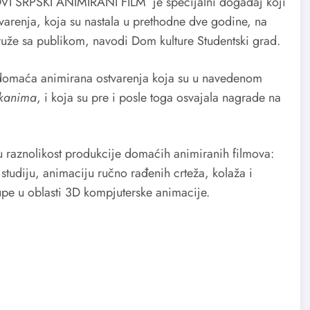
SRPSKI ANIMIRANI FILM je specijalni događaj koji
arenja, koja su nastala u prethodne dve godine, na
ruže sa publikom, navodi Dom kulture Studentski grad.
 domaća animirana ostvarenja koja su u navedenom
kanima
, i koja su pre i posle toga osvajala nagrade na
u raznolikost produkcije domaćih animiranih filmova:
 studiju, animaciju ručno rađenih crteža, kolaža i
stupe u oblasti 3D kompjuterske animacije.