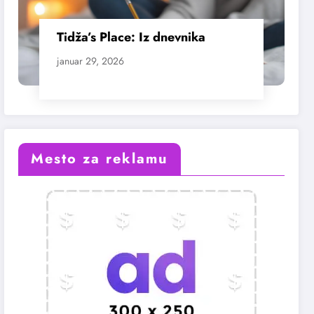
Tidža’s Place: Iz dnevnika
januar 29, 2026
Mesto za reklamu