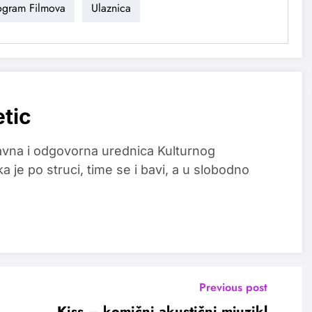
ogram Filmova
Ulaznica
etic
glavna i odgovorna urednica Kulturnog
a je po struci, time se i bavi, a u slobodno
Previous post
Kiss – komični akustični mjuzikl