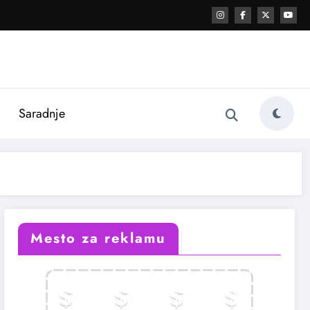
i
Saradnje
Mesto za reklamu