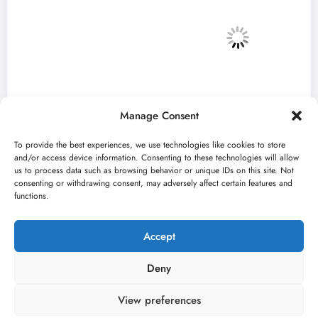
Manage Consent
To provide the best experiences, we use technologies like cookies to store
and/or access device information. Consenting to these technologies will allow
us to process data such as browsing behavior or unique IDs on this site. Not
consenting or withdrawing consent, may adversely affect certain features and
Zulum Manifest predstavlja radove deset
functions.
finalista u Madlenianumu
jun 22, 2026
Nikola Spasić
Accept
Deny
View preferences
O nama
Uslovi
Kontakt