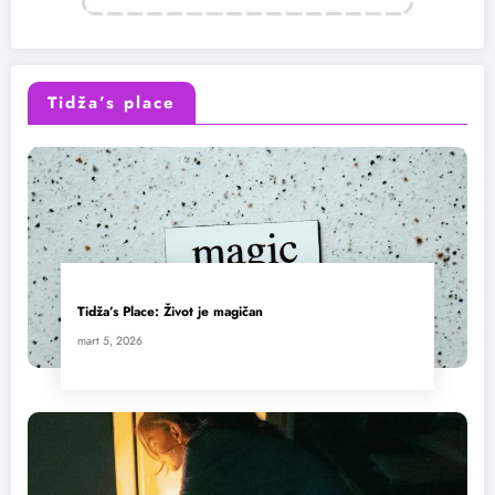
Tidža’s place
Tidža’s Place: Život je magičan
mart 5, 2026