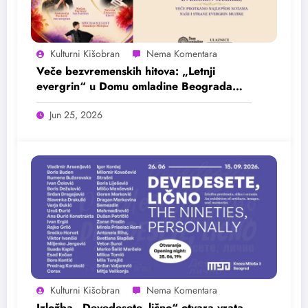
Kulturni Kišobran
Veče bezvremenskih hitova: „Letnji
evergrin“ u Domu omladine Beograda
25. juna
Jun 25, 2026
Kulturni Kišobran
Izložba „Devedesete, lično“ otvara vrata