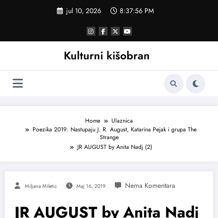
Skoči
jul 10, 2026
8:37:56 PM
na
sadržaj
Kulturni kišobran
Home
Ulaznica
Poezika 2019: Nastupaju J. R. August, Katarina Pejak i grupa The
Strange
JR AUGUST by Anita Nadj (2)
Miljana Miletic
Maj 16, 2019
JR AUGUST by Anita Nadj