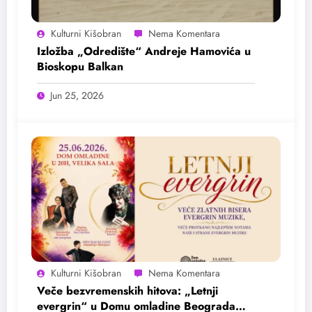
Kulturni Kišobran
Izložba „Odredište“ Andreje Hamovića u
Bioskopu Balkan
Jun 25, 2026
Kulturni Kišobran
Veče bezvremenskih hitova: „Letnji
evergrin“ u Domu omladine Beograda