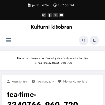
Skoči
jul 18, 2026
1:57:55 PM
na
sadržaj
Kulturni kišobran
Home
Ulaznica
Poslednji dan Postninovske čarolije
tea-time-3240766_960_720
Miljana Miletic
Januar 24, 2019
tea-time-
3240766_960_720