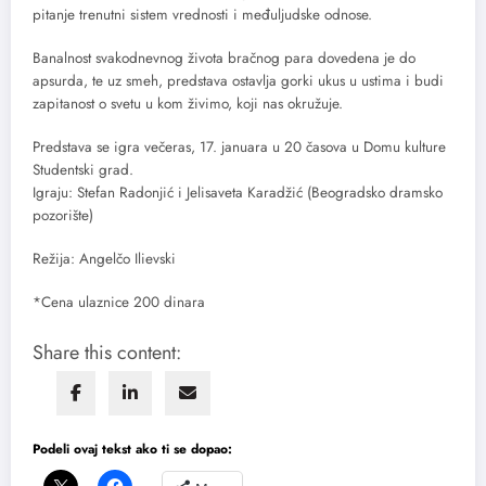
pitanje trenutni sistem vrednosti i međuljudske odnose.
Banalnost svakodnevnog života bračnog para dovedena je do
apsurda, te uz smeh, predstava ostavlja gorki ukus u ustima i budi
zapitanost o svetu u kom živimo, koji nas okružuje.
Predstava se igra večeras, 17. januara u 20 časova u Domu kulture
Studentski grad.
Igraju: Stefan Radonjić i Jelisaveta Karadžić (
Beogradsko dramsko
pozorište)
Režija: Angelčo Ilievski
*Cena ulaznice 200 dinara
Share this content:
Podeli ovaj tekst ako ti se dopao: