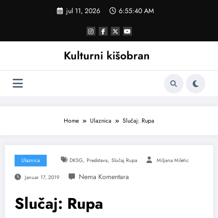
Skoči
jul 11, 2026
6:55:41 AM
na
sadržaj
Kulturni kišobran
Home
Ulaznica
Slučaj: Rupa
,
,
Ulaznica
DKSG
Predstava
Slučaj Rupa
Miljana Miletic
Januar 17, 2019
Slučaj: Rupa