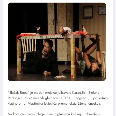
“Slučaj: Rupa” je master projekat Jelisavete Karadžić i Stefana
Radonjića, diplomiranih glumaca na FDU u Beogradu, u poslednjoj
klasi prof. dr Vladimira Jevtovića prema tekstu Ežena Joneskoa.
Na komičan način, dvoje mladih glumaca kritikuju i dovode u