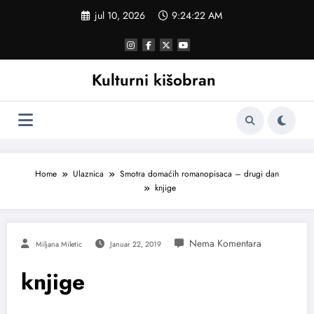
Skoči
jul 10, 2026
9:24:22 AM
na
sadržaj
Kulturni kišobran
Home
Ulaznica
Smotra domaćih romanopisaca – drugi dan
knjige
Miljana Miletic
Januar 22, 2019
knjige