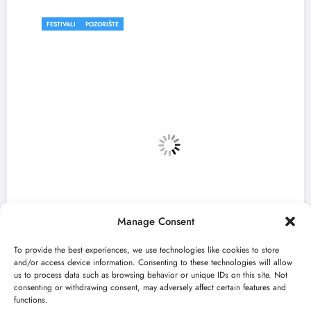
FESTIVALI
POZORIŠTE
Manage Consent
To provide the best experiences, we use technologies like cookies to store
and/or access device information. Consenting to these technologies will allow
us to process data such as browsing behavior or unique IDs on this site. Not
consenting or withdrawing consent, may adversely affect certain features and
„Predmet Medeja“ otvara 59. Bitef u
functions.