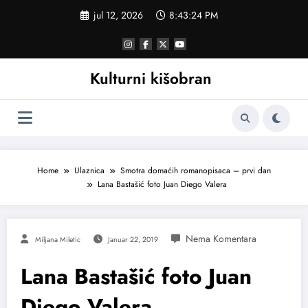
Skoči
jul 12, 2026
8:43:24 PM
na
sadržaj
Kulturni kišobran
Home
Ulaznica
Smotra domaćih romanopisaca – prvi dan
Lana Bastašić foto Juan Diego Valera
Miljana Miletic
Januar 22, 2019
Lana Bastašić foto Juan
Diego Valera