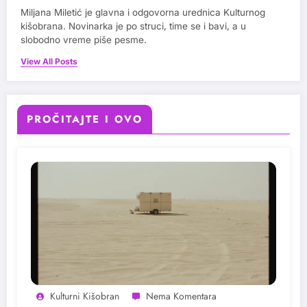
Miljana Miletić je glavna i odgovorna urednica Kulturnog
kišobrana. Novinarka je po struci, time se i bavi, a u
slobodno vreme piše pesme.
View All Posts
PROČITAJTE I OVO
Kulturni Kišobran