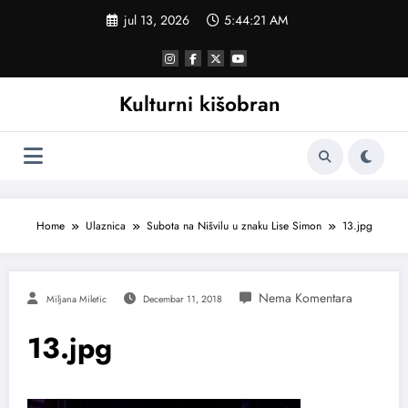
Skoči
jul 13, 2026
5:44:21 AM
na
sadržaj
Kulturni kišobran
Home
Ulaznica
Subota na Nišvilu u znaku Lise Simon
13.jpg
Miljana Miletic
Decembar 11, 2018
13.jpg