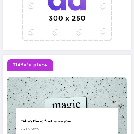
Tidža’s place
Tidža’s Place: Život je magičan
mart 5, 2026