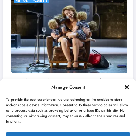
FESTIVALI
a“ otvara 59. Bitef u
Manage Consent
rni kišobran
To provide the best experiences, we use technologies like cookies to store
and/or access device information. Consenting to these technologies will allow
us to process data such as browsing behavior or unique IDs on this site. Not
consenting or withdrawing consent, may adversely affect certain features and
„Najveći mali fe
functions.
avgusta u Srems