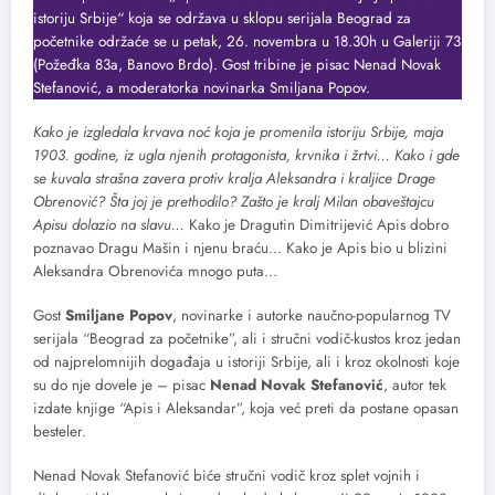
istoriju Srbije“ koja se održava u sklopu serijala Beograd za
početnike održaće se u petak, 26. novembra u 18.30h u Galeriji 73
(Požeđka 83a, Banovo Brdo). Gost tribine je pisac Nenad Novak
Stefanović, a moderatorka novinarka Smiljana Popov.
Kako je izgledala krvava noć koja je promenila istoriju Srbije, maja
1903. godine, iz ugla njenih protagonista, krvnika i žrtvi… Kako i gde
se kuvala strašna zavera protiv kralja Aleksandra i kraljice Drage
Obrenović? Šta joj je prethodilo? Zašto je kralj Milan obaveštajcu
Apisu dolazio na slavu…
Kako je Dragutin Dimitrijević Apis dobro
poznavao Dragu Mašin i njenu braću… Kako je Apis bio u blizini
Aleksandra Obrenovića mnogo puta…
Gost
Smiljane Popov
, novinarke i autorke naučno-popularnog TV
serijala “Beograd za početnike”, ali i stručni vodič-kustos kroz jedan
od najprelomnijih događaja u istoriji Srbije, ali i kroz okolnosti koje
su do nje dovele je – pisac
Nenad Novak Stefanović
, autor tek
izdate knjige “Apis i Aleksandar”, koja već preti da postane opasan
besteler.
Nenad Novak Stefanović biće stručni vodič kroz splet vojnih i