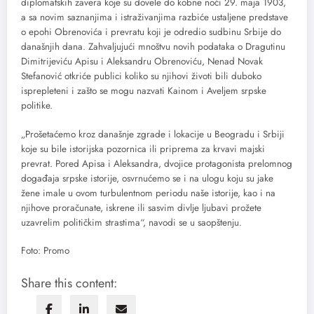
diplomatskih zavera koje su dovele do kobne noći 29. maja 1903,
a sa novim saznanjima i istraživanjima razbiće ustaljene predstave
o epohi Obrenovića i prevratu koji je odredio sudbinu Srbije do
današnjih dana. Zahvaljujući mnoštvu novih podataka o Dragutinu
Dimitrijeviću Apisu i Aleksandru Obrenoviću, Nenad Novak
Stefanović otkriće publici koliko su njihovi životi bili duboko
isprepleteni i zašto se mogu nazvati Kainom i Aveljem srpske
politike.
„Prošetaćemo kroz današnje zgrade i lokacije u Beogradu i Srbiji
koje su bile istorijska pozornica ili priprema za krvavi majski
prevrat. Pored Apisa i Aleksandra, dvojice protagonista prelomnog
događaja srpske istorije, osvrnućemo se i na ulogu koju su jake
žene imale u ovom turbulentnom periodu naše istorije, kao i na
njihove proračunate, iskrene ili sasvim divlje ljubavi prožete
uzavrelim političkim strastima“, navodi se u saopštenju.
Foto: Promo
Share this content: