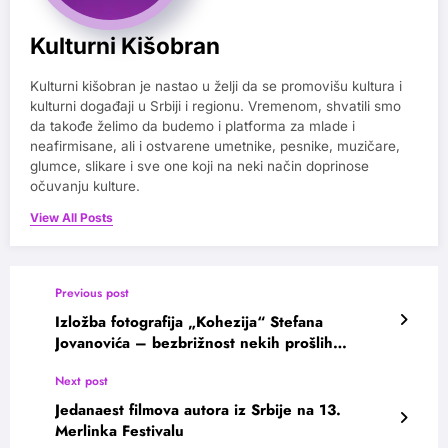
Kulturni Kišobran
Kulturni kišobran je nastao u želji da se promovišu kultura i
kulturni događaji u Srbiji i regionu. Vremenom, shvatili smo
da takođe želimo da budemo i platforma za mlade i
neafirmisane, ali i ostvarene umetnike, pesnike, muzičare,
glumce, slikare i sve one koji na neki način doprinose
očuvanju kulture.
View All Posts
Previous post
Izložba fotografija „Kohezija“ Stefana
Jovanovića – bezbrižnost nekih prošlih
vremena
Next post
Jedanaest filmova autora iz Srbije na 13.
Merlinka Festivalu