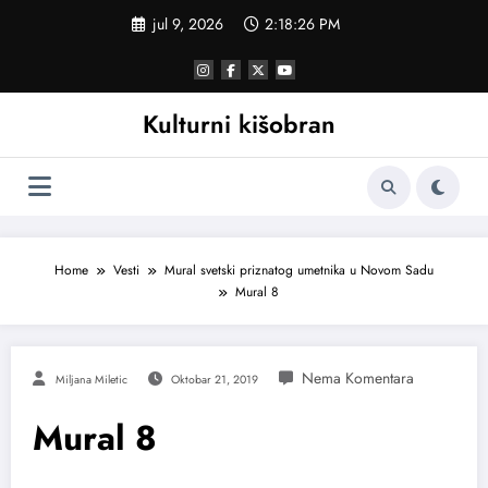
Skoči
jul 9, 2026
2:18:26 PM
na
sadržaj
Kulturni kišobran
Home
Vesti
Mural svetski priznatog umetnika u Novom Sadu
Mural 8
Miljana Miletic
Oktobar 21, 2019
Mural 8