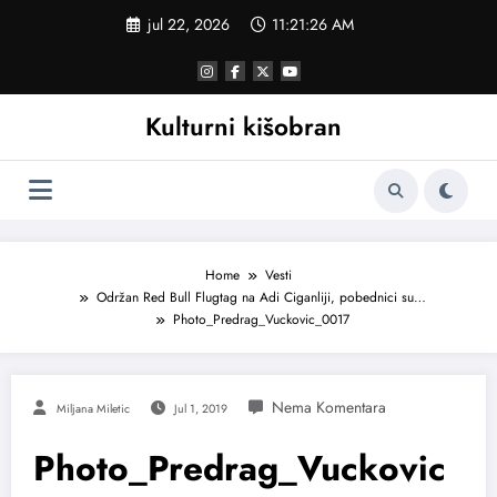
Skoči
jul 22, 2026
11:21:27 AM
na
sadržaj
Kulturni kišobran
Home
Vesti
Održan Red Bull Flugtag na Adi Ciganliji, pobednici su…
Photo_Predrag_Vuckovic_0017
Miljana Miletic
Jul 1, 2019
Photo_Predrag_Vuckovic