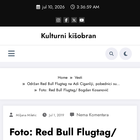
Skoči
jul 10, 2026
3:37:00 AM
na
sadržaj
Kulturni kišobran
Home
Vesti
Održan Red Bull Flugtag na Adi Ciganliji, pobednici su…
Foto: Red Bull Flugtag/ Bogdan Kosanović
Miljana Miletic
Jul 1, 2019
Foto: Red Bull Flugtag/