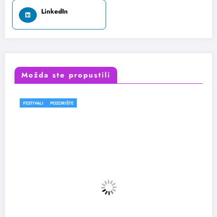
LinkedIn
Možda ste propustili
OZORIŠTE
FESTIVALI