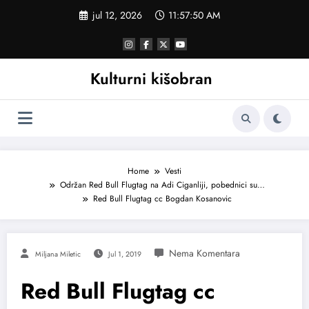
Skoči
jul 12, 2026
11:57:51 AM
na
sadržaj
Kulturni kišobran
Home
Vesti
Održan Red Bull Flugtag na Adi Ciganliji, pobednici su…
Red Bull Flugtag cc Bogdan Kosanovic
Miljana Miletic
Jul 1, 2019
Red Bull Flugtag cc