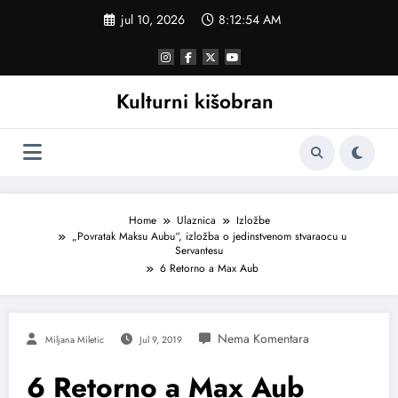
Skoči
jul 10, 2026
8:12:54 AM
na
sadržaj
Kulturni kišobran
Home
Ulaznica
Izložbe
„Povratak Maksu Aubu“, izložba o jedinstvenom stvaraocu u
Servantesu
6 Retorno a Max Aub
Miljana Miletic
Jul 9, 2019
6 Retorno a Max Aub