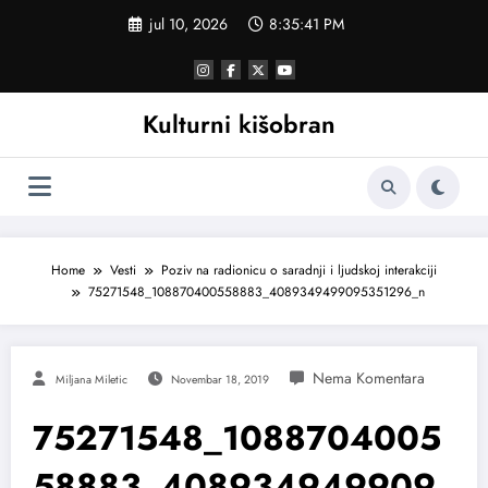
Skoči
jul 10, 2026
8:35:41 PM
na
sadržaj
Kulturni kišobran
Home
Vesti
Poziv na radionicu o saradnji i ljudskoj interakciji
75271548_108870400558883_4089349499095351296_n
Miljana Miletic
Novembar 18, 2019
75271548_1088704005
58883_408934949909